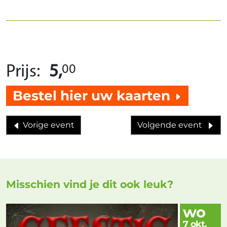
00
Prijs:
5,
Bestel hier uw kaarten
Vorige event
Volgende event
Misschien vind je dit ook leuk?
wo
7 okt.