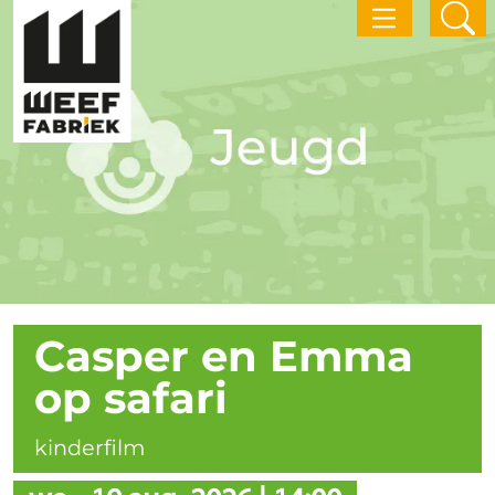
Casper en Emma
op safari
kinderfilm