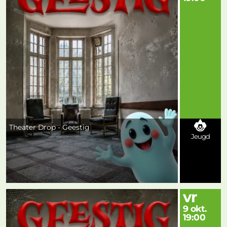
Theater Drop - Geestig
Jeugd
vr
9 okt.
19:00