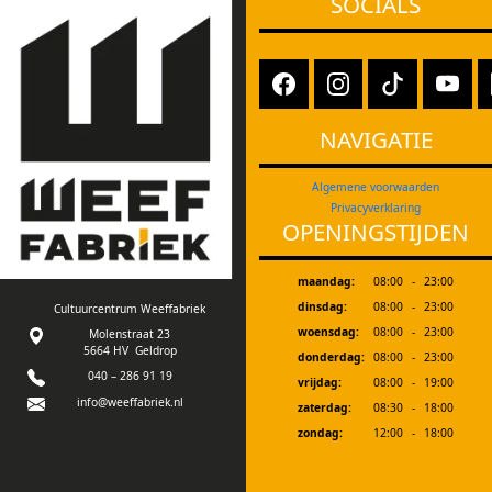
SOCIALS
NAVIGATIE
Algemene voorwaarden
Privacyverklaring
OPENINGSTIJDEN
maandag:
08:00
-
23:00
dinsdag:
08:00
-
23:00
Cultuurcentrum Weeffabriek
woensdag:
08:00
-
23:00
Molenstraat 23
5664 HV Geldrop
donderdag:
08:00
-
23:00
040 – 286 91 19
vrijdag:
08:00
-
19:00
info@weeffabriek.nl
zaterdag:
08:30
-
18:00
zondag:
12:00
-
18:00