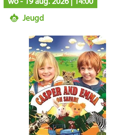
wo
-
19 aug. 2026
|
14:00
Jeugd