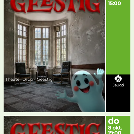
15:00
Theater Drop - Geestig
Jeugd
do
8 okt.
19:00