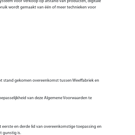
systeem voor verkoop op afstand van producten, digitale
ebruik wordt gemaakt van één of meer technieken voor
 tot stand gekomen overeenkomst tussen Weeffabriek en
toepasselijkheid van deze Algemene Voorwaarden te
et eerste en derde lid van overeenkomstige toepassing en
 gunstig is.