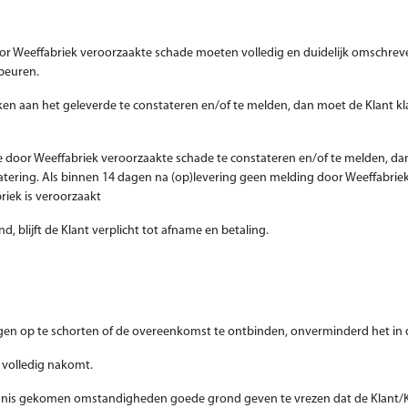
or Weeffabriek veroorzaakte schade moeten volledig en duidelijk omschreve
ebeuren.
ken aan het geleverde te constateren en/of te melden, dan moet de Klant kl
re door Weeffabriek veroorzaakte schade te constateren en/of te melden, d
statering. Als binnen 14 dagen na (op)levering geen melding door Weeffabr
iek is veroorzaakt
nd, blijft de Klant verplicht tot afname en betaling.
gen op te schorten of de overeenkomst te ontbinden, onverminderd het in d
t volledig nakomt.
ennis gekomen omstandigheden goede grond geven te vrezen dat de Klant/Kla