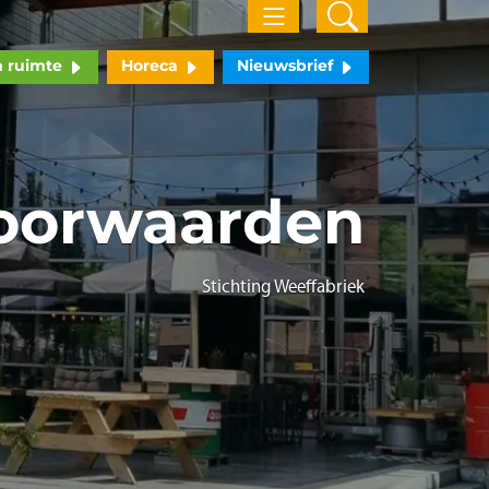
n ruimte
Horeca
Nieuwsbrief
oorwaarden
Stichting Weeffabriek