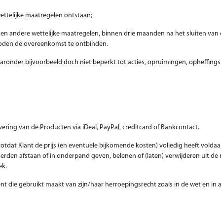
ttelijke maatregelen ontstaan;
 en andere wettelijke maatregelen, binnen drie maanden na het sluiten v
boden de overeenkomst te ontbinden.
aaronder bijvoorbeeld doch niet beperkt tot acties, opruimingen, opheffin
vering van de Producten via iDeal, PayPal, creditcard of Bankcontact.
totdat Klant de prijs (en eventuele bijkomende kosten) volledig heeft voldaa
den afstaan of in onderpand geven, belenen of (laten) verwijderen uit de ru
ek.
t die gebruikt maakt van zijn/haar herroepingsrecht zoals in de wet en in 