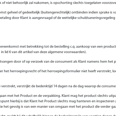
jk of niet behoorlijk zal nakomen, is opschorting slechts toegelaten voorzo
t geheel of gedeeltelijk (buitengerechtelijk) ontbinden indien sprake is va
etaling door Klant is aangevraagd of de wettelijke schuldsaneringsregeling 
overeenkomst met betrekking tot de bestelling c.q. aankoop van een produ
in lid 6 van dit artikel van deze algemene voorwaarden).
 ontvangen door of op verzoek van de consument als Klant namens hem het 
over het herroepingsrecht of het herroepingsformulier niet heeft verstrekt, 
ie verstrekt, verstrijkt de bedenktijd 14 dagen na de dag waarop de consum
gaan met het Product en de verpakking. Klant mag het product slechts uitp
punt hierbij is dat Klant het Product slechts mag hanteren en inspecteren z
ie het gevolg is van een manier van omgaan met het product die verder g