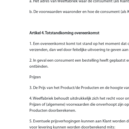
a. Het adres van Weeffabriek waar de consument (als Klant
b. De voorwaarden waaronder en hoe de consument (als Kla
Artikel 4. Totstandkoming overeenkomst
1. Een overeenkomst komt tot stand op het moment dat de 
verzenden, dan wel door feitelijke uitvoering te geven aan d
2. In geval een consument een bestelling heeft geplaatst
ontbinden.
Prijzen
3. De Prijs van het Product/de Producten en de hoogte va
4. Weeffabriek behoudt uitdrukkelijk zich het recht voor o
Prijzen of (algemene) voorwaarden die onverhoopt zijn opg
Producten doorberekenen.
5. Eventuele prijsverhogingen kunnen aan Klant worden d
voor levering kunnen worden doorberekend mits: