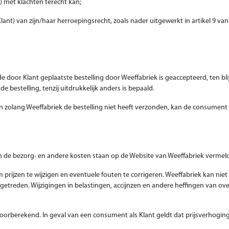
) met klachten terecht kan;
nt) van zijn/haar herroepingsrecht, zoals nader uitgewerkt in artikel 9 
door Klant geplaatste bestelling door Weeffabriek is geaccepteerd, ten bli
e bestelling, tenzij uitdrukkelijk anders is bepaald.
 en zolang Weeffabriek de bestelling niet heeft verzonden, kan de consumen
n de bezorg- en andere kosten staan op de Website van Weeffabriek vermel
m prijzen te wijzigen en eventuele fouten te corrigeren. Weeffabriek kan niet
etreden. Wijzigingen in belastingen, accijnzen en andere heffingen van over
oorberekend. In geval van een consument als Klant geldt dat prijsverhogi