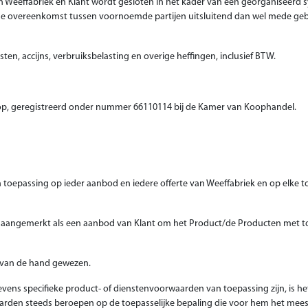
 Weeffabriek en Klant wordt gesloten in het kader van een georganiseerd 
n de overeenkomst tussen voornoemde partijen uitsluitend dan wel mede g
osten, accijns, verbruiksbelasting en overige heffingen, inclusief BTW.
drop, geregistreerd onder nummer 66110114 bij de Kamer van Koophandel.
 toepassing op ieder aanbod en iedere offerte van Weeffabriek en op elke
dt aangemerkt als een aanbod van Klant om het Product/de Producten met 
 van de hand gewezen.
vens specifieke product- of dienstenvoorwaarden van toepassing zijn, is h
arden steeds beroepen op de toepasselijke bepaling die voor hem het meest