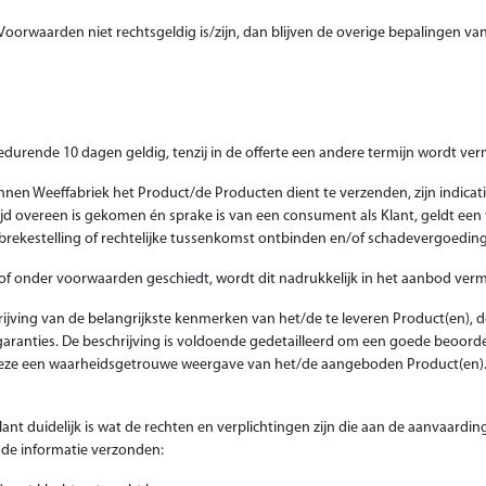
oorwaarden niet rechtsgeldig is/zijn, dan blijven de overige bepalingen 
n gedurende 10 dagen geldig, tenzij in de offerte een andere termijn wordt ver
nen Weeffabriek het Product/de Producten dient te verzenden, zijn indicatie
jd overeen is gekomen én sprake is van een consument als Klant, geldt een v
ekestelling of rechtelijke tussenkomst ontbinden en/of schadevergoeding
of onder voorwaarden geschiedt, wordt dit nadrukkelijk in het aanbod verm
ving van de belangrijkste kenmerken van het/de te leveren Product(en), de 
de garanties. De beschrijving is voldoende gedetailleerd om een goede beoor
deze een waarheidsgetrouwe weergave van het/de aangeboden Product(en). K
nt duidelijk is wat de rechten en verplichtingen zijn die aan de aanvaarding
nde informatie verzonden: