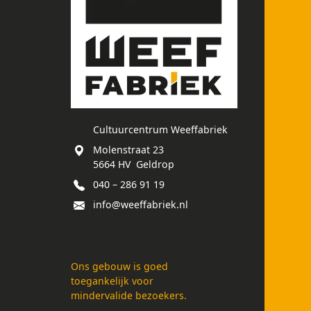
Cultuurcentrum Weeffabriek
Molenstraat 23
5664 HV Geldrop
040 – 286 91 19
info@weeffabriek.nl
Ons gebouw is goed
toegankelijk voor
mindervalide bezoekers.