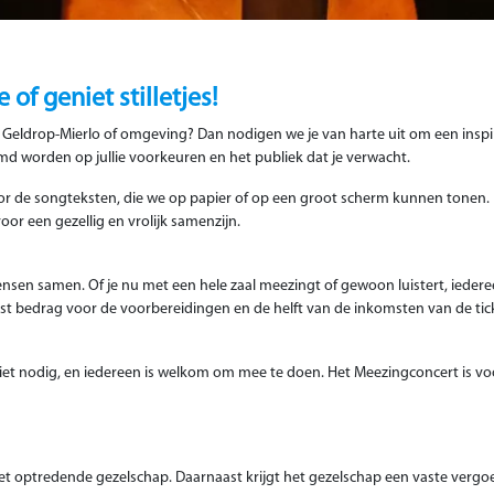
f geniet stilletjes!
it Geldrop-Mierlo of omgeving? Dan nodigen we je van harte uit om een inspi
temd worden op jullie voorkeuren en het publiek dat je verwacht.
oor de songteksten, die we op papier of op een groot scherm kunnen tonen. No
or een gezellig en vrolijk samenzijn.
nsen samen. Of je nu met een hele zaal meezingt of gewoon luistert, iedere
ast bedrag voor de voorbereidingen en de helft van de inkomsten van de ti
iet nodig, en iedereen is welkom om mee te doen. Het Meezingconcert is v
et optredende gezelschap. Daarnaast krijgt het gezelschap een vaste vergo