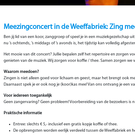
Meezingconcert in de Weeffabriek: Zing mee o
Ben jij lid van een koor, zanggroep of speel je in een muziekgezelschap u
nu ’s ochtends, ’s middags of ’s avonds is, het tijdstip kan volledig afges
Het mooie van dit concert? Jullie bepalen zelf het repertoire en zorgen v
genieten van de muziek. Wij zorgen voor koffie / thee. Samen zorgen we vo
Waarom meedoen?
Zingen is niet alleen goed voor lichaam en geest, maar het brengt ook me
Daarnaast spek je er ook nog je (koor)kas mee! Van ons ontvang je een v
Voor iedereen toegankelijk
Geen zangervaring? Geen probleem! Voorbereiding van de bezoekers is n
Praktische informatie
Entree: slechts € 5,- inclusief een gratis kopje koffie of thee.
De opbrengsten worden eerlijk verdeeld tussen de Weeffabriek en h