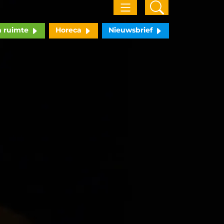
n ruimte
Horeca
Nieuwsbrief