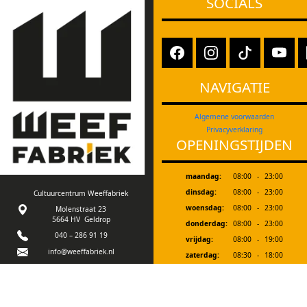
SOCIALS
NAVIGATIE
Algemene voorwaarden
Privacyverklaring
OPENINGSTIJDEN
maandag:
08:00
-
23:00
dinsdag:
08:00
-
23:00
Cultuurcentrum Weeffabriek
woensdag:
08:00
-
23:00
Molenstraat 23
5664 HV Geldrop
donderdag:
08:00
-
23:00
040 – 286 91 19
vrijdag:
08:00
-
19:00
info@weeffabriek.nl
zaterdag:
08:30
-
18:00
zondag:
12:00
-
18:00