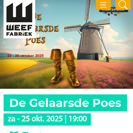
De Gelaarsde Poes
za
-
25 okt. 2025
|
19:00