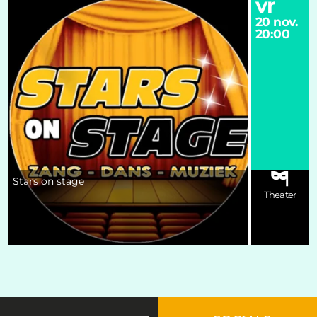
vr
20 nov.
20:00
Stars on stage
Theater