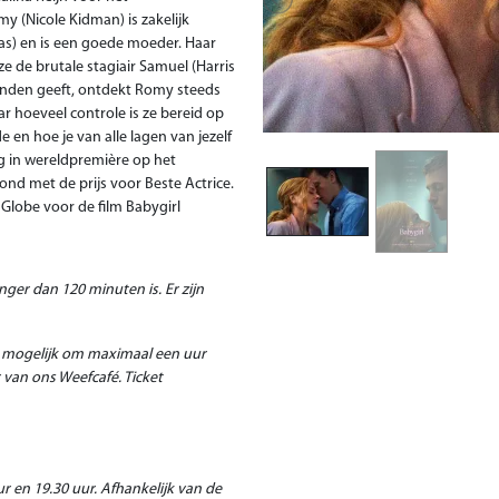
Previous
 (Nicole Kidman) is zakelijk
as) en is een goede moeder. Haar
ze de brutale stagiair Samuel (Harris
handen geeft, ontdekt Romy steeds
r hoeveel controle is ze bereid op
e en hoe je van alle lagen van jezelf
ng in wereldpremière op het
ond met de prijs voor Beste Actrice.
lobe voor de film Babygirl
nger dan 120 minuten is. Er zijn
t mogelijk om maximaal een uur
r van ons Weefcafé.
Ticket
r en 19.30 uur.
Afhankelijk van de