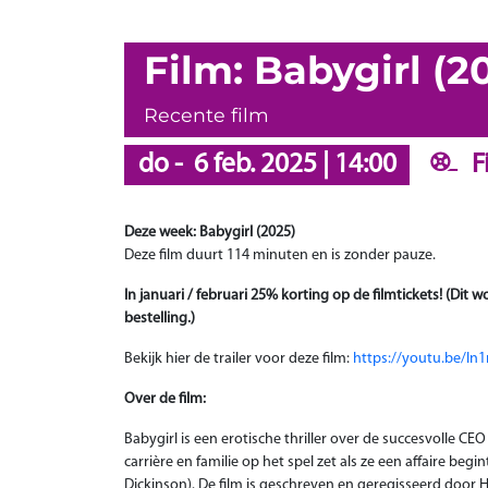
Film: Babygirl (
Recente film
do
-
6 feb. 2025
|
14:00
F
Deze week: Babygirl (2025)
Deze film duurt 114 minuten en is zonder pauze.
In januari / februari 25% korting op de filmtickets! (Dit
bestelling.)
Bekijk hier de trailer voor deze film:
https://youtu.be/I
Over de film:
Babygirl is een erotische thriller over de succesvolle CE
carrière en familie op het spel zet als ze een affaire begi
Dickinson). De film is geschreven en geregisseerd door H