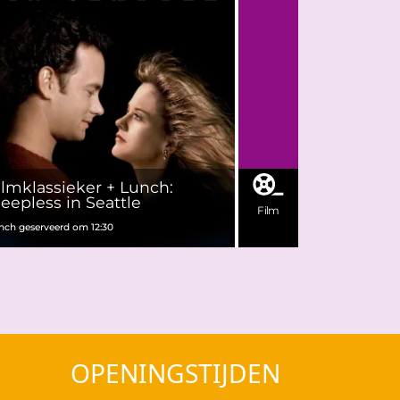
ilmklassieker + Lunch:
leepless in Seattle
Film
nch geserveerd om 12:30
OPENINGSTIJDEN