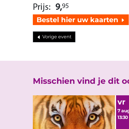
Prijs:
9,
95
Bestel hier uw kaarten
Vorige event
Misschien vind je dit 
vr
7 aug
13:30