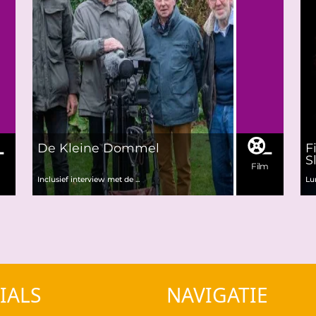
De Kleine Dommel
F
S
m
Film
Inclusief interview met de ...
Lu
IALS
NAVIGATIE