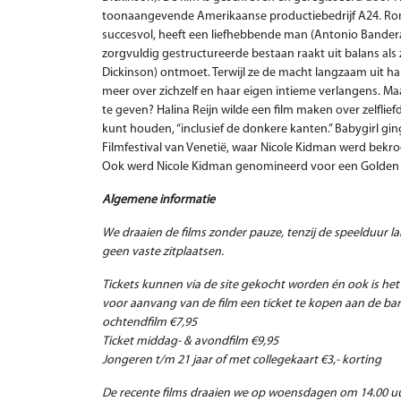
toonaangevende Amerikaanse productiebedrijf A24. Romy
succesvol, heeft een liefhebbende man (Antonio Bander
zorgvuldig gestructureerde bestaan raakt uit balans als 
Dickinson) ontmoet. Terwijl ze de macht langzaam uit 
meer over zichzelf en haar eigen intieme verlangens. Maa
te geven? Halina Reijn wilde een film maken over zelfliefd
kunt houden, “inclusief de donkere kanten.” Babygirl gi
Filmfestival van Venetië, waar Nicole Kidman werd bekro
Ook werd Nicole Kidman genomineerd voor een Golden G
Algemene informatie
We draaien de films zonder pauze, tenzij de speelduur la
geen vaste zitplaatsen.
Tickets kunnen via de site gekocht worden én ook is he
voor aanvang van de film een ticket te kopen aan de ba
ochtendfilm €7,95
Ticket middag- & avondfilm €9,95
Jongeren t/m 21 jaar of met collegekaart €3,- korting
De recente films draaien we op woensdagen om 14.00 uu