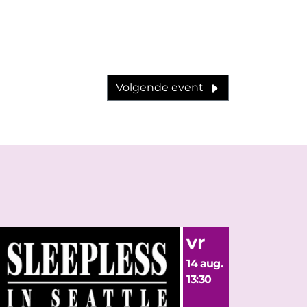
Volgende event
vr
14 aug.
13:30