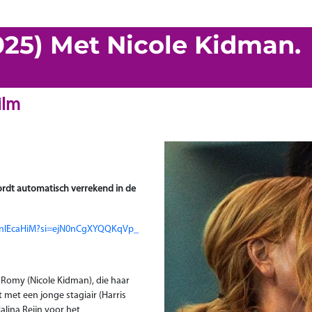
2025) Met Nicole Kidman.
ilm
 wordt automatisch verrekend in de
n1nlEcaHiM?si=ejN0nCgXYQQKqVp_
O Romy (Nicole Kidman), die haar
nt met een jonge stagiair (Harris
alina Reijn voor het