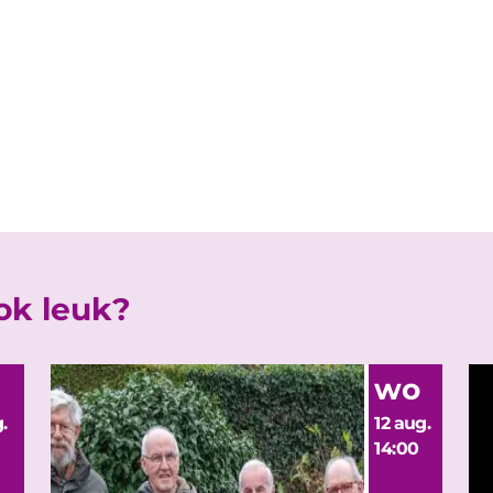
ook leuk?
wo
.
12 aug.
14:00