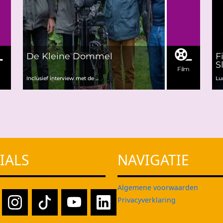
De Kleine Dommel
F
S
m
Film
Inclusief interview met de ...
Lu
IALS
NAVIGATIE
Algemene voorwaarden
Privacyverklaring