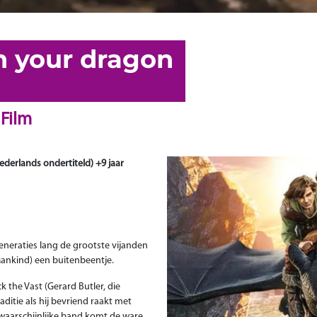
in your dragon
Film
ederlands ondertiteld) +9 jaar
eneraties lang de grootste vijanden
Mankind) een buitenbeentje.
 the Vast (Gerard Butler, die
ditie als hij bevriend raakt met
waarschijnlijke band komt de ware