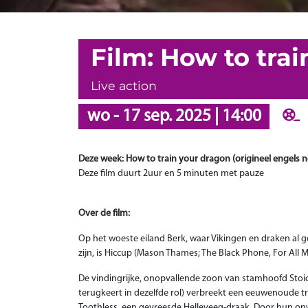
Film: How to tra
Live action
wo
-
17 sep. 2025
|
14:00
Deze week: How to train your dragon (origineel engels n
Deze film duurt 2uur en 5 minuten met pauze
Over de film:
Op het woeste eiland Berk, waar Vikingen en draken al g
zijn, is Hiccup (Mason Thames; The Black Phone, For All 
De vindingrijke, onopvallende zoon van stamhoofd Stoick
terugkeert in dezelfde rol) verbreekt een eeuwenoude tra
Toothless, een gevreesde Helleveeg-draak. Door hun on