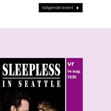
Volgende event
vr
14 aug.
13:30