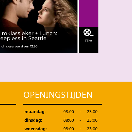
ilmklassieker + Lunch:
leepless in Seattle
Film
nch geserveerd om 12:30
OPENINGSTIJDEN
maandag:
08:00
-
23:00
dinsdag:
08:00
-
23:00
woensdag:
08:00
-
23:00