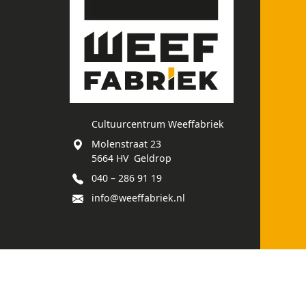
Cultuurcentrum Weeffabriek
Molenstraat 23
5664 HV Geldrop
040 – 286 91 19
info@weeffabriek.nl
Ons gebouw is goed
toegankelijk voor
mindervalide bezoekers.