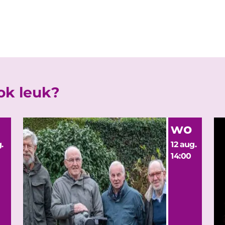
ook leuk?
wo
.
12 aug.
14:00