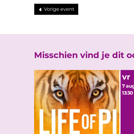
Vorige event
Misschien vind je dit 
vr
7 aug
13:30