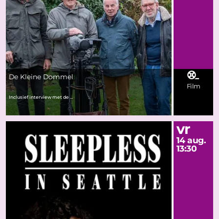
De Kleine Dommel
Film
Inclusief interview met de ...
vr
14 aug.
13:30