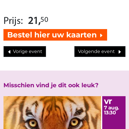
50
Prijs:
21,
Bestel hier uw kaarten
Vorige event
Volgende event
Misschien vind je dit ook leuk?
vr
7 aug.
13:30