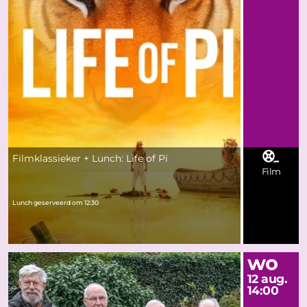
Filmklassieker + Lunch: Life of Pi
Film
Lunch geserveerd om 12:30
wo
12 aug.
14:00