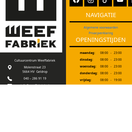
NAVIGATIE
Algemene voorwaarden
Privacyverklaring
OPENINGSTIJDEN
maandag:
08:00
-
23:00
dinsdag:
08:00
-
23:00
Cultuurcentrum Weeffabriek
woensdag:
08:00
-
23:00
Molenstraat 23
5664 HV Geldrop
donderdag:
08:00
-
23:00
040 – 286 91 19
vrijdag:
08:00
-
19:00
info@weeffabriek.nl
zaterdag:
08:30
-
18:00
zondag:
12:00
-
18:00
Ons gebouw is goed
toegankelijk voor
Bij evenementen zijn we extra geopend. In
mindervalide bezoekers.
de schoolvakanties zijn we vanaf 19.00 uur
en op zaterdagmorgen gesloten.