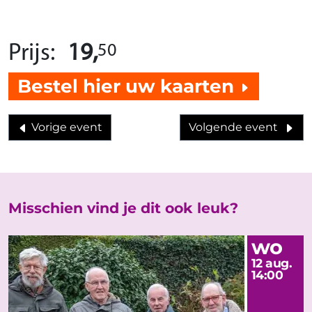
50
Prijs:
19,
Bestel hier uw kaarten
Vorige event
Volgende event
Misschien vind je dit ook leuk?
wo
12 aug.
14:00