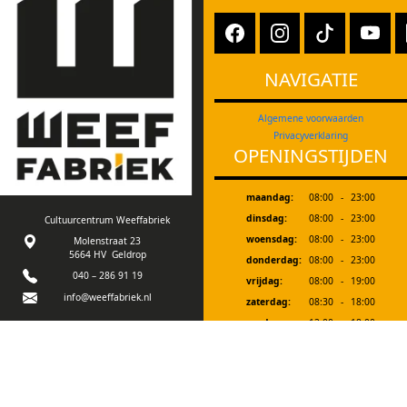
NAVIGATIE
Algemene voorwaarden
Privacyverklaring
OPENINGSTIJDEN
maandag:
08:00
-
23:00
dinsdag:
08:00
-
23:00
Cultuurcentrum Weeffabriek
woensdag:
08:00
-
23:00
Molenstraat 23
5664 HV Geldrop
donderdag:
08:00
-
23:00
040 – 286 91 19
vrijdag:
08:00
-
19:00
info@weeffabriek.nl
zaterdag:
08:30
-
18:00
zondag:
12:00
-
18:00
Ons gebouw is goed
toegankelijk voor
Bij evenementen zijn we extra geopend. In
mindervalide bezoekers.