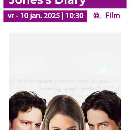
vr
-
10 jan. 2025
|
10:30
Film