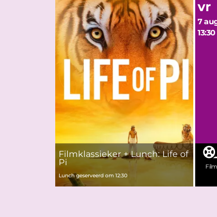
vr
7 aug
13:30
Filmklassieker + Lunch: Life of
Pi
Fil
Lunch geserveerd om 12:30