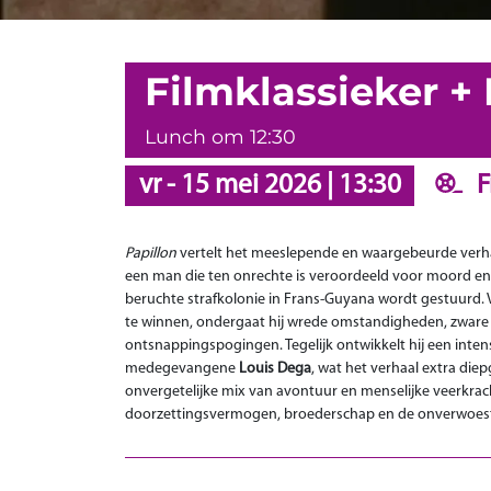
Filmklassieker + 
Lunch om 12:30
vr
-
15 mei 2026
|
13:30
F
Papillon
vertelt het meeslepende en waargebeurde verh
een man die ten onrechte is veroordeeld voor moord en
beruchte strafkolonie in Frans-Guyana wordt gestuurd. V
te winnen, ondergaat hij wrede omstandigheden, zware a
ontsnappingspogingen. Tegelijk ontwikkelt hij een inte
medegevangene
Louis Dega
, wat het verhaal extra diep
onvergetelijke mix van avontuur en menselijke veerkrac
doorzettingsvermogen, broederschap en de onverwoestb