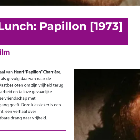
Lunch: Papillon [1973]
ilm
aal van
Henri “Papillon” Charrière
,
 als gevolg daarvan naar de
astbesloten om zijn vrijheid terug
rbeid en talloze gevaarlijke
nse vriendschap met
gang geeft. Deze klassieker is een
ht: een verhaal over
are drang naar vrijheid.