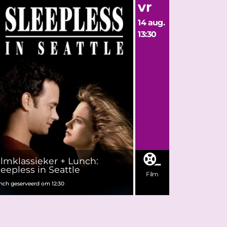
vr
14 aug.
13:30
ilmklassieker + Lunch:
leepless in Seattle
Film
nch geserveerd om 12:30