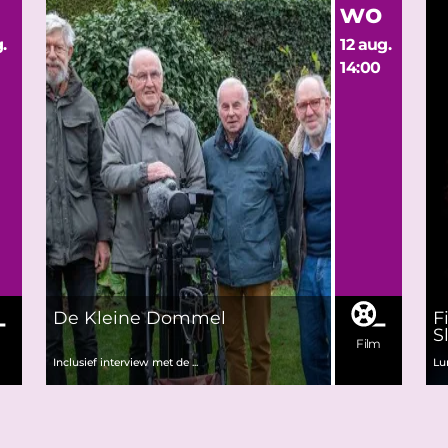
wo
.
12 aug.
14:00
De Kleine Dommel
F
S
m
Film
Inclusief interview met de ...
Lu