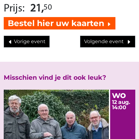
50
Prijs:
21,
Bestel hier uw kaarten
Vorige event
Volgende event
Misschien vind je dit ook leuk?
wo
12 aug.
14:00