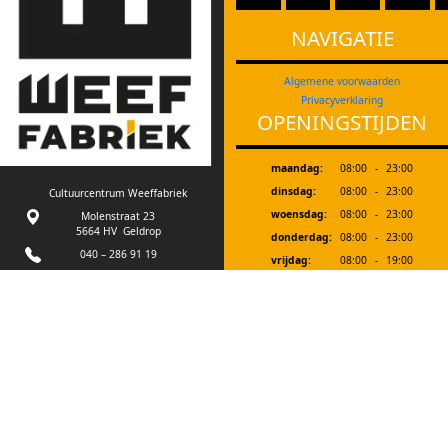
NAVIGATIE
Algemene voorwaarden
Privacyverklaring
OPENINGSTIJDEN
maandag:
08:00
-
23:00
dinsdag:
08:00
-
23:00
Cultuurcentrum Weeffabriek
woensdag:
08:00
-
23:00
Molenstraat 23
5664 HV Geldrop
donderdag:
08:00
-
23:00
040 – 286 91 19
vrijdag:
08:00
-
19:00
info@weeffabriek.nl
zaterdag:
08:30
-
18:00
zondag:
12:00
-
18:00
Ons gebouw is goed
toegankelijk voor
Bij evenementen zijn we extra geopend. In
mindervalide bezoekers.
de schoolvakanties zijn we vanaf 19.00 uur
en op zaterdagmorgen gesloten.
Tot een half uur voor sluitingstijd kan je