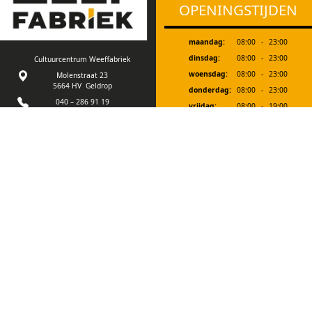
OPENINGSTIJDEN
maandag:
08:00
-
23:00
dinsdag:
08:00
-
23:00
Cultuurcentrum Weeffabriek
woensdag:
08:00
-
23:00
Molenstraat 23
5664 HV Geldrop
donderdag:
08:00
-
23:00
040 – 286 91 19
vrijdag:
08:00
-
19:00
info@weeffabriek.nl
zaterdag:
08:30
-
18:00
zondag:
12:00
-
18:00
Ons gebouw is goed
toegankelijk voor
Bij evenementen zijn we extra geopend. In
mindervalide bezoekers.
de schoolvakanties zijn we vanaf 19.00 uur
en op zaterdagmorgen gesloten.
Tot een half uur voor sluitingstijd kan je
aan onze bar in de foyer bestellen.
©Copyright 2026
Design & production by:
Cannewe.com