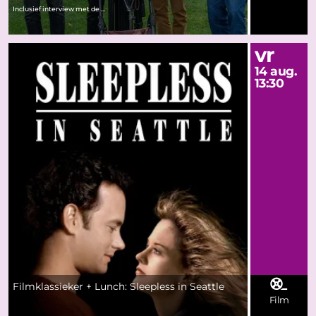
Inclusief interview met de ...
vr
14 aug.
13:30
Filmklassieker + Lunch: Sleepless in Seattle
Film