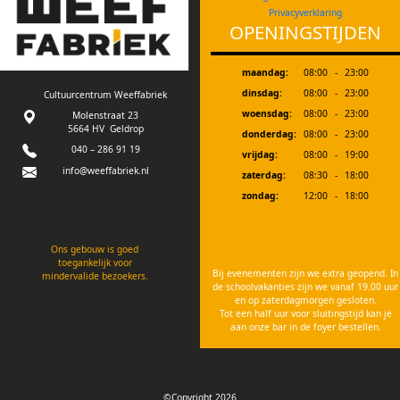
Privacyverklaring
OPENINGSTIJDEN
maandag:
08:00
-
23:00
dinsdag:
08:00
-
23:00
Cultuurcentrum Weeffabriek
woensdag:
08:00
-
23:00
Molenstraat 23
5664 HV Geldrop
donderdag:
08:00
-
23:00
040 – 286 91 19
vrijdag:
08:00
-
19:00
info@weeffabriek.nl
zaterdag:
08:30
-
18:00
zondag:
12:00
-
18:00
Ons gebouw is goed
toegankelijk voor
Bij evenementen zijn we extra geopend. In
mindervalide bezoekers.
de schoolvakanties zijn we vanaf 19.00 uur
en op zaterdagmorgen gesloten.
Tot een half uur voor sluitingstijd kan je
aan onze bar in de foyer bestellen.
©Copyright 2026