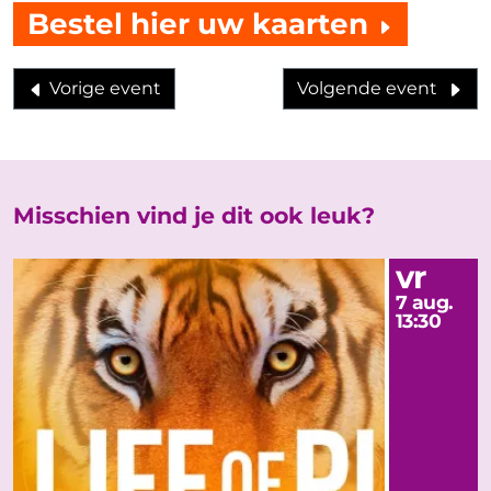
Bestel hier uw kaarten
Vorige event
Volgende event
Misschien vind je dit ook leuk?
vr
7 aug.
13:30