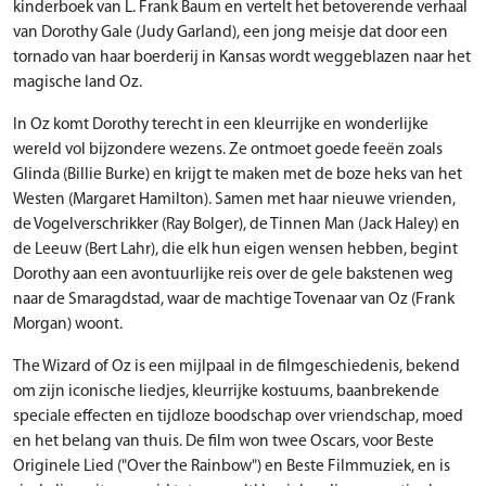
kinderboek van L. Frank Baum en vertelt het betoverende verhaal
van Dorothy Gale (Judy Garland), een jong meisje dat door een
tornado van haar boerderij in Kansas wordt weggeblazen naar het
magische land Oz.
In Oz komt Dorothy terecht in een kleurrijke en wonderlijke
wereld vol bijzondere wezens. Ze ontmoet goede feeën zoals
Glinda (Billie Burke) en krijgt te maken met de boze heks van het
Westen (Margaret Hamilton). Samen met haar nieuwe vrienden,
de Vogelverschrikker (Ray Bolger), de Tinnen Man (Jack Haley) en
de Leeuw (Bert Lahr), die elk hun eigen wensen hebben, begint
Dorothy aan een avontuurlijke reis over de gele bakstenen weg
naar de Smaragdstad, waar de machtige Tovenaar van Oz (Frank
Morgan) woont.
The Wizard of Oz is een mijlpaal in de filmgeschiedenis, bekend
om zijn iconische liedjes, kleurrijke kostuums, baanbrekende
speciale effecten en tijdloze boodschap over vriendschap, moed
en het belang van thuis. De film won twee Oscars, voor Beste
Originele Lied ("Over the Rainbow") en Beste Filmmuziek, en is