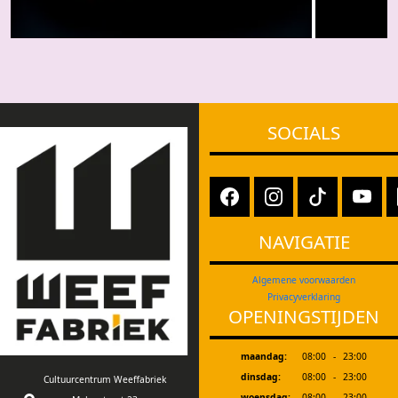
SOCIALS
NAVIGATIE
Algemene voorwaarden
Privacyverklaring
OPENINGSTIJDEN
maandag:
08:00
-
23:00
dinsdag:
08:00
-
23:00
Cultuurcentrum Weeffabriek
woensdag:
08:00
-
23:00