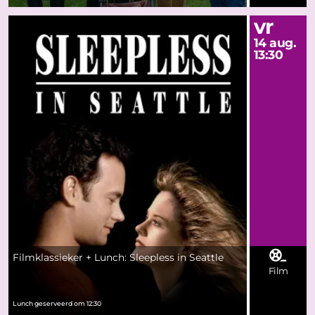
vr
14 aug.
13:30
Filmklassieker + Lunch: Sleepless in Seattle
Film
Lunch geserveerd om 12:30