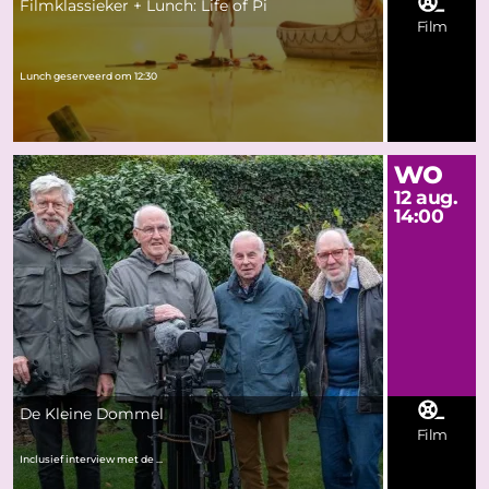
Filmklassieker + Lunch: Life of Pi
Film
Lunch geserveerd om 12:30
wo
12 aug.
14:00
De Kleine Dommel
Film
Inclusief interview met de ...