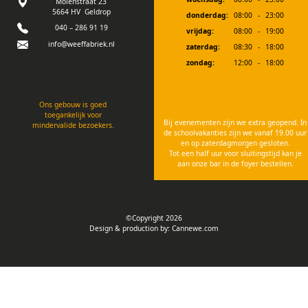
Molenstraat 23
5664 HV Geldrop
donderdag:
08:00
-
23:00
040 – 286 91 19
vrijdag:
08:00
-
19:00
info@weeffabriek.nl
zaterdag:
08:30
-
18:00
zondag:
12:00
-
18:00
Ons gebouw is goed
toegankelijk voor
Bij evenementen zijn we extra geopend. In
mindervalide bezoekers.
de schoolvakanties zijn we vanaf 19.00 uur
en op zaterdagmorgen gesloten.
Tot een half uur voor sluitingstijd kan je
aan onze bar in de foyer bestellen.
©Copyright 2026
Design & production by:
Cannewe.com