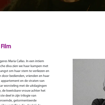
Film
eres Maria Callas. In een intiem
ische diva zien we haar kampen met
e angst om haar stem te verliezen en
an door bedienden, vrienden en haar
r appartement en de straten van
 haar worsteling met de uitdagingen
ie, de kwetsbare vrouw achter het
te deel in zijn trilogie van
dberoemde, getormenteerde