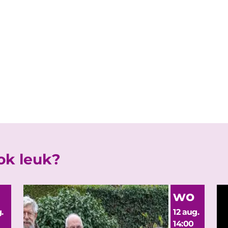
ook leuk?
wo
.
12 aug.
14:00