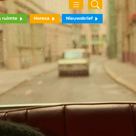
n ruimte
Horeca
Nieuwsbrief