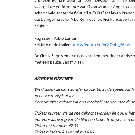
vrouwen. Maria is wederom een meeslepende en visueel ri
weergaloze performance van Oscarwinnaar Angelina Jolie
schoonheid achter de figuur “La Callas" tot leven brengt.
Cast:
Angelina Jolie, Alba Rohrwacher, Pierfrancesco Fav
Bilginer
Regisseur:
Pablo Larraín
Bekijk hier de trailer:
https://youtu.be/hGcOqh_PATM
De film is Engels en grieks gesproken met Nederlandse on
met een pauze. Vanaf 9 jaar.
Algemene informatie
We draaien de films zonder pauze, tenzij de speelduur la
geen vaste zitplaatsen.
Consumpties gekocht in ons Weefcafé mogen mee de zaa
Tickets kunnen via de site gekocht worden én ook is he
uur voor aanvang van de film een ticket te kopen aan d
Ticket ochtendfilm €7,95
Ticket middag- & avondfilm €9,95