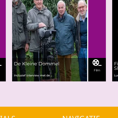
De Kleine Dommel
F
S
m
Film
Inclusief interview met de ...
Lu