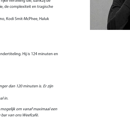
jke vertelling die, dankzij de
, de complexiteit en tragische
ino, Kodi Smit-McPhee, Haluk
dertiteling. Hij is 124 minuten en
nger dan 120 minuten is. Er zijn
l in.
t mogelijk om vanaf maximaal een
e bar van ons Weefcafé.