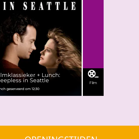
ilmklassieker + Lunch:
leepless in Seattle
Film
nch geserveerd om 12:30