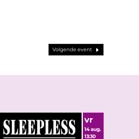
Volgende event
vr
14 aug.
13:30