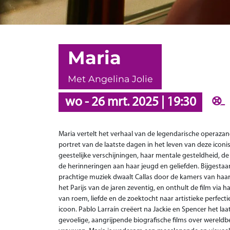
Maria
Met Angelina Jolie
wo
-
26 mrt. 2025
|
19:30
Maria vertelt het verhaal van de legendarische operazang
portret van de laatste dagen in het leven van deze icon
geestelijke verschijningen, haar mentale gesteldheid, d
de herinneringen aan haar jeugd en geliefden. Bijgesta
prachtige muziek dwaalt Callas door de kamers van haa
het Parijs van de jaren zeventig, en onthult de film via
van roem, liefde en de zoektocht naar artistieke perfect
icoon. Pablo Larraín creëert na Jackie en Spencer het laats
gevoelige, aangrijpende biografische films over werel