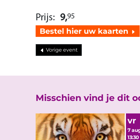
Prijs:
9,
95
Bestel hier uw kaarten
Vorige event
Misschien vind je dit 
vr
7 aug
13:30