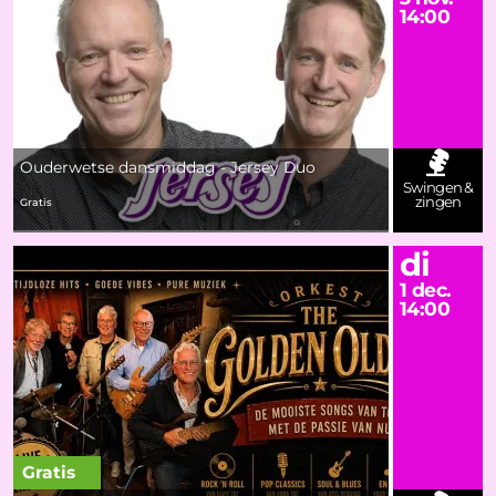
14:00
Ouderwetse dansmiddag - Jersey Duo
Swingen &
zingen
Gratis
di
1 dec.
14:00
Gratis