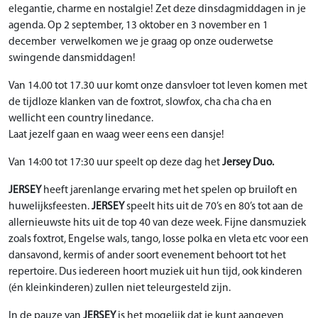
elegantie, charme en nostalgie! Zet deze dinsdagmiddagen in je
agenda. Op 2 september, 13 oktober en 3 november en 1
december verwelkomen we je graag op onze ouderwetse
swingende dansmiddagen!
Van 14.00 tot 17.30 uur komt onze dansvloer tot leven komen met
de tijdloze klanken van de foxtrot, slowfox, cha cha cha en
wellicht een country linedance.
Laat jezelf gaan en waag weer eens een dansje!
Van 14:00 tot 17:30 uur speelt op deze dag het
Jersey Duo.
JERSEY
heeft jarenlange ervaring met het spelen op bruiloft en
huwelijksfeesten.
JERSEY
speelt hits uit de 70’s en 80’s tot aan de
allernieuwste hits uit de top 40 van deze week. Fijne dansmuziek
zoals foxtrot, Engelse wals, tango, losse polka en vleta etc voor een
dansavond, kermis of ander soort evenement behoort tot het
repertoire. Dus iedereen hoort muziek uit hun tijd, ook kinderen
(én kleinkinderen) zullen niet teleurgesteld zijn.
In de pauze van
JERSEY
is het mogelijk dat je kunt aangeven