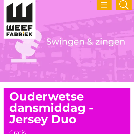
Ouderwetse
dansmiddag -
Jersey Duo
Gratis