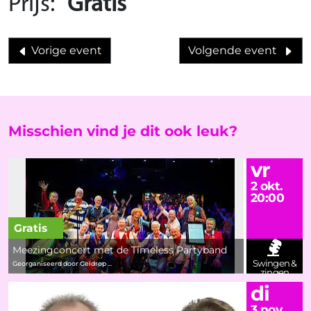
Prijs:
Gratis
Vorige event
Volgende event
Misschien vind je dit ook leuk?
vr
2 okt.
20:00
Gratis
Meezingconcert met de Timeless Partyband
Swingen &
Georganiseerd door Geldrop ...
zingen
di
3 nov.