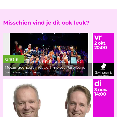
Misschien vind je dit ook leuk?
vr
2 okt.
20:00
Gratis
Meezingconcert met de Timeless Partyband
Swingen &
Georganiseerd door Geldrop ...
zingen
di
3 nov.
14:00