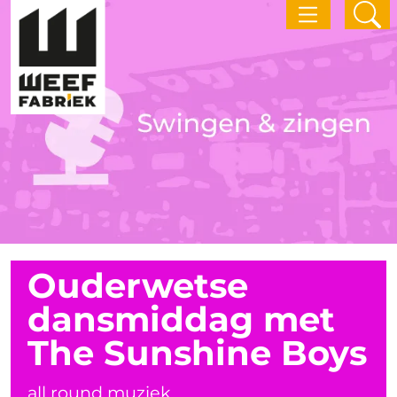
Ouderwetse
dansmiddag met
The Sunshine Boys
all round muziek