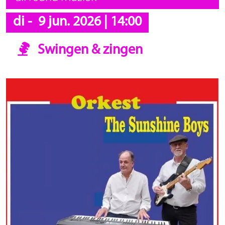
di
-
9 jun. 2026
|
14:00
Swingen & zingen