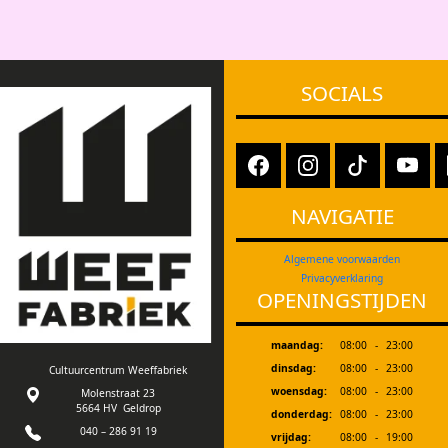
SOCIALS
NAVIGATIE
Algemene voorwaarden
Privacyverklaring
OPENINGSTIJDEN
maandag:
08:00
-
23:00
dinsdag:
08:00
-
23:00
Cultuurcentrum Weeffabriek
woensdag:
08:00
-
23:00
Molenstraat 23
5664 HV Geldrop
donderdag:
08:00
-
23:00
040 – 286 91 19
vrijdag:
08:00
-
19:00