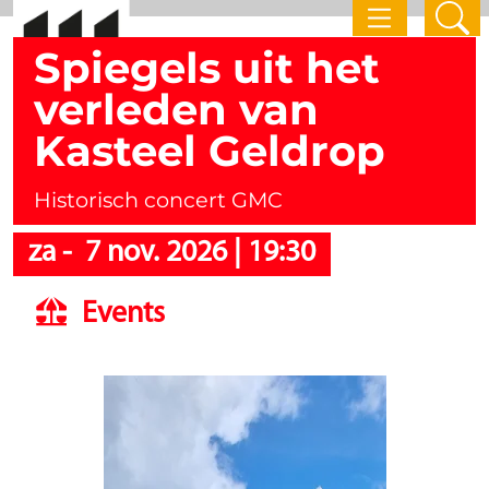
Spiegels uit het
verleden van
Kasteel Geldrop
Historisch concert GMC
za
-
7 nov. 2026
|
19:30
Events