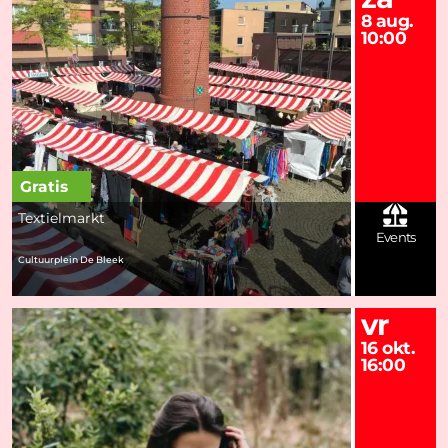
8 aug.
10:00
Gratis
Textielmarkt
Events
Cultuurplein De Bleek
vr
16 okt.
16:00