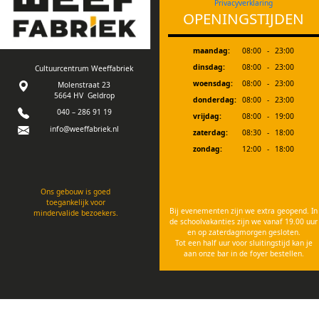
Privacyverklaring
OPENINGSTIJDEN
maandag:
08:00
-
23:00
dinsdag:
08:00
-
23:00
Cultuurcentrum Weeffabriek
woensdag:
08:00
-
23:00
Molenstraat 23
5664 HV Geldrop
donderdag:
08:00
-
23:00
040 – 286 91 19
vrijdag:
08:00
-
19:00
info@weeffabriek.nl
zaterdag:
08:30
-
18:00
zondag:
12:00
-
18:00
Ons gebouw is goed
toegankelijk voor
Bij evenementen zijn we extra geopend. In
mindervalide bezoekers.
de schoolvakanties zijn we vanaf 19.00 uur
en op zaterdagmorgen gesloten.
Tot een half uur voor sluitingstijd kan je
aan onze bar in de foyer bestellen.
©Copyright 2026