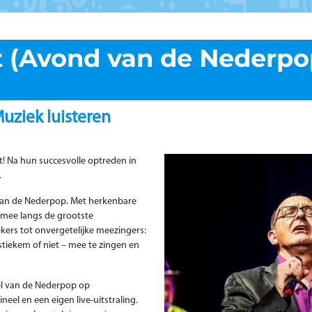
t (Avond van de Nederpo
uziek luisteren
t! Na hun succesvolle optreden in
.
van de Nederpop. Met herkenbare
e mee langs de grootste
ekers tot onvergetelijke meezingers:
tiekem of niet – mee te zingen en
oel van de Nederpop op
eel en een eigen live-uitstraling.