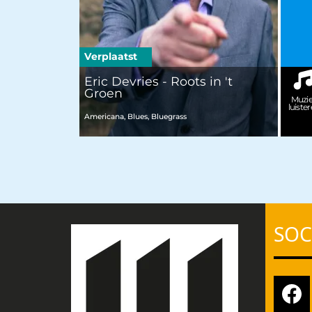
Verplaatst
Eric Devries - Roots in 't
Groen
Muzi
luiste
Americana, Blues, Bluegrass
SOC