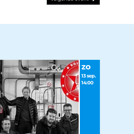
zo
13 sep.
14:00