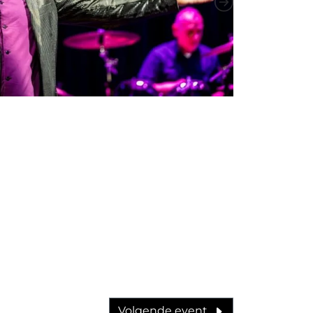
Next
Volgende event