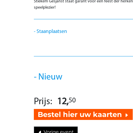
Stiekem Gesjanst staat garant voor een feest der herken
speelplezier!
Staanplaatsen
Nieuw
Prijs:
12,
50
Bestel hier uw kaarten
Vorige event