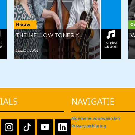
Nieuw
Gr
THE MELLOW TONES XL
W
ek
Muziek
ren
luisteren
Jazz@theWeef
IALS
NAVIGATIE
Algemene voorwaarden
Privacyverklaring