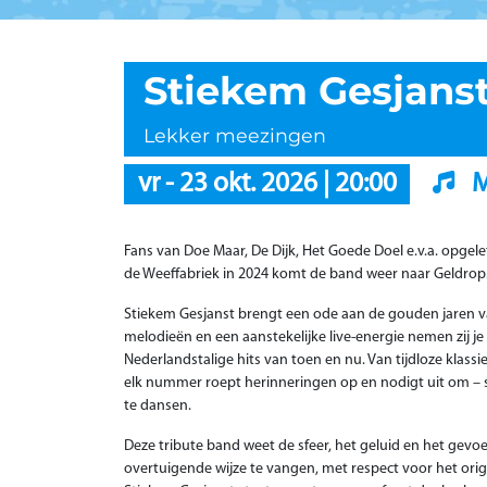
Stiekem Gesjans
Lekker meezingen
vr
-
23 okt. 2026
|
20:00
M
Fans van Doe Maar, De Dijk, Het Goede Doel e.v.a. opgele
de Weeffabriek in 2024 komt de band weer naar Geldrop
Stiekem Gesjanst brengt een ode aan de gouden jaren 
melodieën en een aanstekelijke live-energie nemen zij j
Nederlandstalige hits van toen en nu. Van tijdloze klassi
elk nummer roept herinneringen op en nodigt uit om – s
te dansen.
Deze tribute band weet de sfeer, het geluid en het gev
overtuigende wijze te vangen, met respect voor het origin