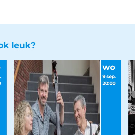
ook leuk?
o
wo
.
9 sep.
0
20:00