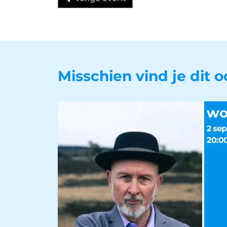
Misschien vind je dit 
w
2 sep
20:0