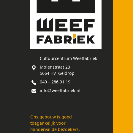
Cultuurcentrum Weeffabriek
Molenstraat 23
5664 HV Geldrop
040 – 286 91 19
info@weeffabriek.nl
Ons gebouw is goed
toegankelijk voor
mindervalide bezoekers.