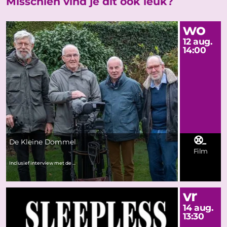
Misschien vind je dit ook leuk?
wo
12 aug.
14:00
De Kleine Dommel
Film
Inclusief interview met de ...
vr
14 aug.
13:30