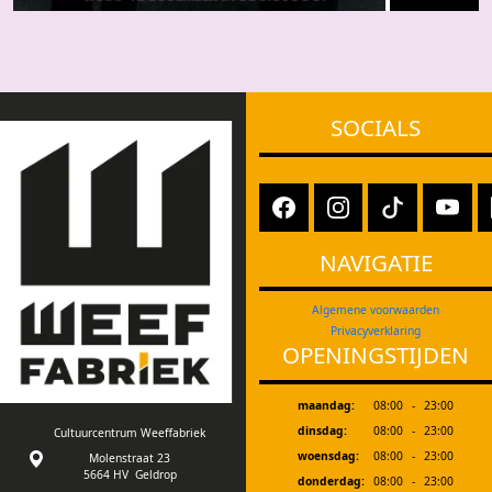
SOCIALS
NAVIGATIE
Algemene voorwaarden
Privacyverklaring
OPENINGSTIJDEN
maandag:
08:00
-
23:00
dinsdag:
08:00
-
23:00
Cultuurcentrum Weeffabriek
woensdag:
08:00
-
23:00
Molenstraat 23
5664 HV Geldrop
donderdag:
08:00
-
23:00