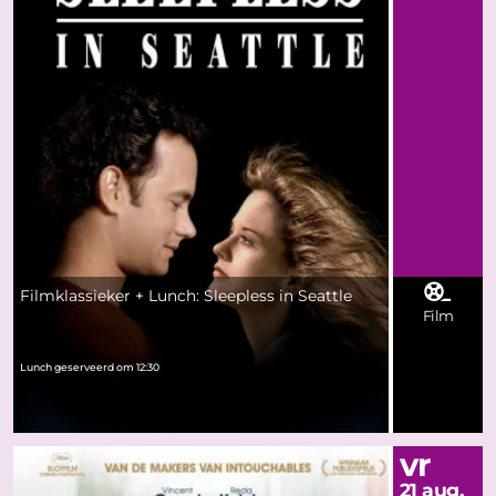
Filmklassieker + Lunch: Sleepless in Seattle
Film
Lunch geserveerd om 12:30
vr
21 aug.