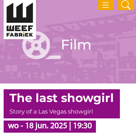
The last showgirl
Story of a Las Vegas showgirl
wo
-
18 jun. 2025
|
19:30