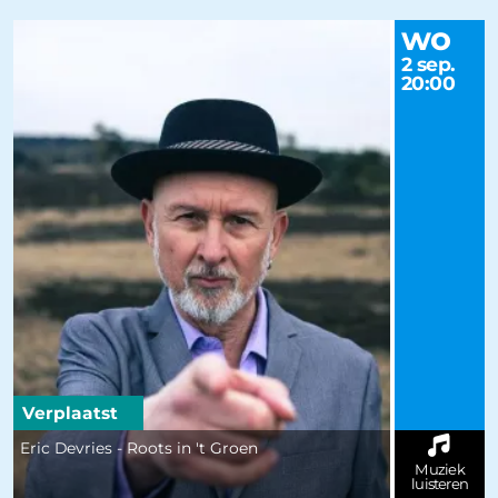
wo
2 sep.
20:00
Verplaatst
Eric Devries - Roots in 't Groen
Muziek
luisteren