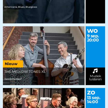
Americana, Blues, Bluegrass
wo
9 sep.
20:00
Nieuw
THE MELLOW TONES XL
Muziek
luisteren
Jazz@theWeef
zo
13 sep.
14:00