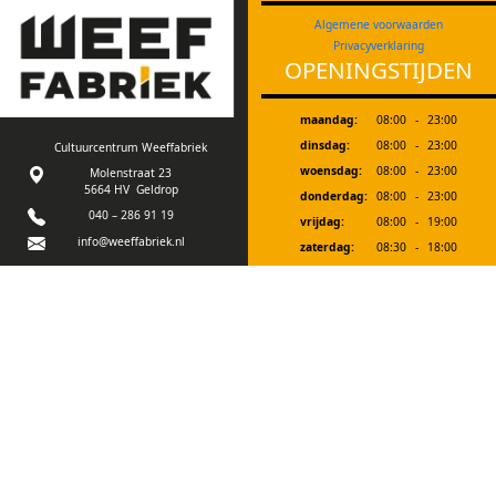
Algemene voorwaarden
Privacyverklaring
OPENINGSTIJDEN
maandag:
08:00
-
23:00
dinsdag:
08:00
-
23:00
Cultuurcentrum Weeffabriek
woensdag:
08:00
-
23:00
Molenstraat 23
5664 HV Geldrop
donderdag:
08:00
-
23:00
040 – 286 91 19
vrijdag:
08:00
-
19:00
info@weeffabriek.nl
zaterdag:
08:30
-
18:00
zondag:
12:00
-
18:00
Ons gebouw is goed
toegankelijk voor
Bij evenementen zijn we extra geopend. In
mindervalide bezoekers.
de schoolvakanties zijn we vanaf 19.00 uur
en op zaterdagmorgen gesloten.
Tot een half uur voor sluitingstijd kan je
aan onze bar in de foyer bestellen.