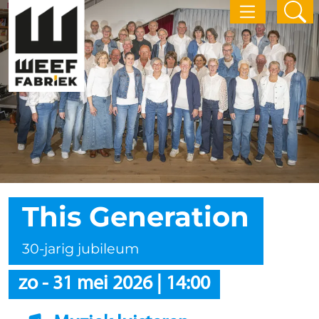
This Generation
30-jarig jubileum
zo
-
31 mei 2026
|
14:00