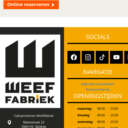
Online reserveren
SOCIALS
NAVIGATIE
Algemene voorwaarden
Privacyverklaring
OPENINGSTIJDEN
maandag:
08:00
-
23:00
dinsdag:
08:00
-
23:00
Cultuurcentrum Weeffabriek
woensdag:
08:00
-
23:00
Molenstraat 23
5664 HV Geldrop