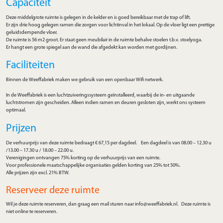
Capaciteit
Deze middelgrote ruimte is gelegen in de kelder en is goed bereikbaar met de trap of lift.
Er zijn drie hoog gelegen ramen die zorgen voor lichtinval in het lokaal. Op de vloer ligt een prettige
geluidsdempende vloer.
De ruimte is 56 m2 groot. Er staat geen meubilair in de ruimte behalve stoelen t.b.v. stoelyoga.
Er hangt een grote spiegel aan de wand die afgedekt kan worden met gordijnen.
Faciliteiten
Binnen de Weeffabriek maken we gebruik van een openbaar Wifi netwerk.
In de Weeffabriek is een luchtzuiveringssysteem geïnstalleerd, waarbij de in- en uitgaande
luchtstromen zijn gescheiden. Alleen indien ramen en deuren gesloten zijn, werkt ons systeem
optimaal.
Prijzen
De verhuurprijs van deze ruimte bedraagt € 67,15 per dagdeel. Een dagdeel is van 08.00 – 12.30 u
/13.00 – 17.30 u / 18.00 – 22.00 u.
Verenigingen ontvangen 75% korting op de verhuurprijs van een ruimte.
Voor professionele maatschappelijke organisaties gelden korting van 25% tot 50%.
Alle prijzen zijn excl. 21% BTW.
Reserveer deze ruimte
Wil je deze ruimte reserveren, dan graag een mail sturen naar info@weeffabriek.nl. Deze ruimte is
niet online te reserveren.