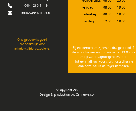
donderdag:
08:00
-
23:00
040 – 286 91 19
vrijdag:
08:00
-
19:00
info@weeffabriek.nl
zaterdag:
08:30
-
18:00
zondag:
12:00
-
18:00
Ons gebouw is goed
toegankelijk voor
Bij evenementen zijn we extra geopend. In
mindervalide bezoekers.
de schoolvakanties zijn we vanaf 19.00 uur
en op zaterdagmorgen gesloten.
Tot een half uur voor sluitingstijd kan je
aan onze bar in de foyer bestellen.
©Copyright 2026
Design & production by:
Cannewe.com