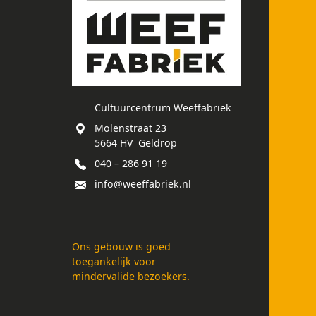
Cultuurcentrum Weeffabriek
Molenstraat 23
5664 HV Geldrop
040 – 286 91 19
info@weeffabriek.nl
Ons gebouw is goed
toegankelijk voor
mindervalide bezoekers.