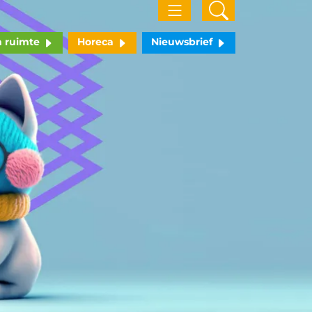
n ruimte
Horeca
Nieuwsbrief