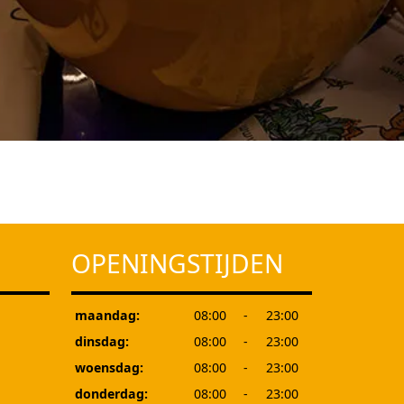
OPENINGSTIJDEN
maandag:
08:00
-
23:00
dinsdag:
08:00
-
23:00
woensdag:
08:00
-
23:00
donderdag:
08:00
-
23:00