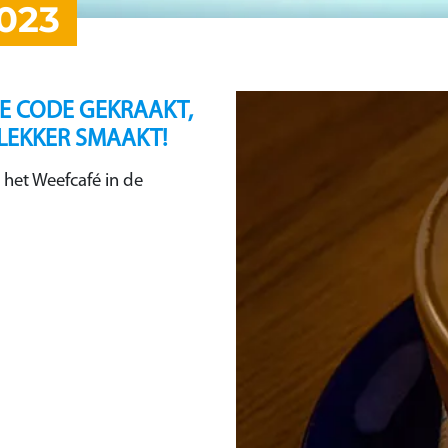
023
E CODE GEKRAAKT,
 LEKKER SMAAKT!
 het Weefcafé in de