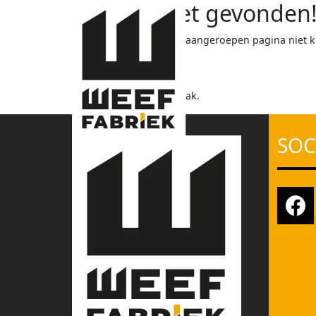
Pagina niet gevonden
Helaas hebben we de aangeroepen pagina niet k
Sorry voor het ongemak.
SOC