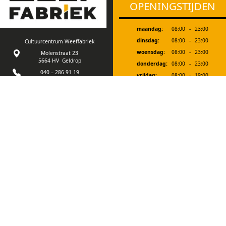
OPENINGSTIJDEN
maandag:
08:00
-
23:00
dinsdag:
08:00
-
23:00
Cultuurcentrum Weeffabriek
woensdag:
08:00
-
23:00
Molenstraat 23
5664 HV Geldrop
donderdag:
08:00
-
23:00
040 – 286 91 19
vrijdag:
08:00
-
19:00
info@weeffabriek.nl
zaterdag:
08:30
-
18:00
zondag:
12:00
-
18:00
Ons gebouw is goed
toegankelijk voor
Bij evenementen zijn we extra geopend. In
mindervalide bezoekers.
de schoolvakanties zijn we vanaf 19.00 uur
en op zaterdagmorgen gesloten.
Tot een half uur voor sluitingstijd kan je
aan onze bar in de foyer bestellen.
©Copyright 2026
Design & production by:
Cannewe.com