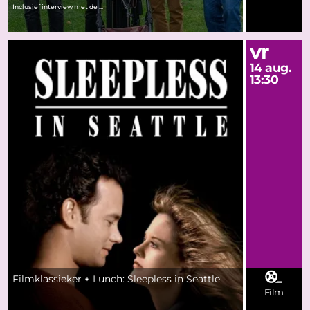
Inclusief interview met de ...
vr
14 aug.
13:30
Filmklassieker + Lunch: Sleepless in Seattle
Film