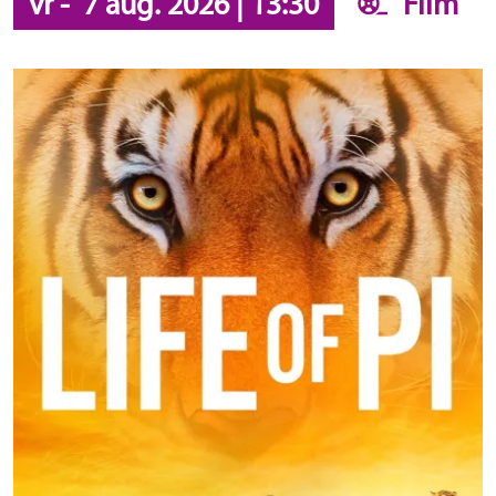
vr
-
7 aug. 2026
|
13:30
Film