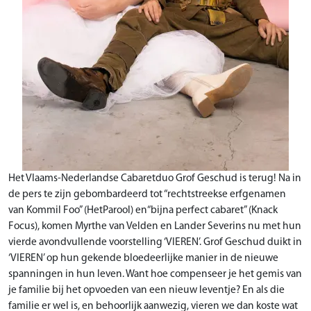
Het Vlaams-Nederlandse Cabaretduo Grof Geschud is terug! Na in
de pers te zijn gebombardeerd tot “rechtstreekse erfgenamen
van Kommil Foo” (HetParool) en“bijna perfect cabaret” (Knack
Focus), komen Myrthe van Velden en Lander Severins nu met hun
vierde avondvullende voorstelling ‘VIEREN’. Grof Geschud duikt in
‘VIEREN’ op hun gekende bloedeerlijke manier in de nieuwe
spanningen in hun leven. Want hoe compenseer je het gemis van
je familie bij het opvoeden van een nieuw leventje? En als die
familie er wel is, en behoorlijk aanwezig, vieren we dan koste wat