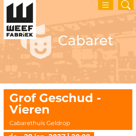
Grof Geschud -
Vieren
Cabarethuis Geldrop