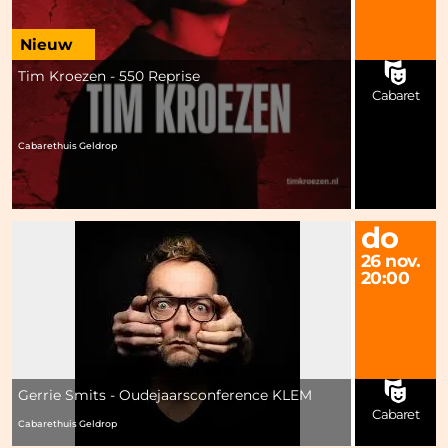
Nieuw
Tim Kroezen - 550 Reprise
Cabaret
Cabarethuis Geldrop
do
26 nov.
20:00
Gerrie Smits - Oudejaarsconference KLEM
Cabaret
Cabarethuis Geldrop