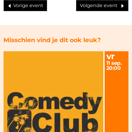
Vorige event
Volgende event
Misschien vind je dit ook leuk?
vr
11 sep.
20:00