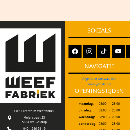
SOCIALS
NAVIGATIE
Algemene voorwaarden
Privacyverklaring
OPENINGSTIJDEN
maandag:
08:00
-
23:00
dinsdag:
08:00
-
23:00
Cultuurcentrum Weeffabriek
woensdag:
08:00
-
23:00
Molenstraat 23
5664 HV Geldrop
donderdag:
08:00
-
23:00
040 – 286 91 19