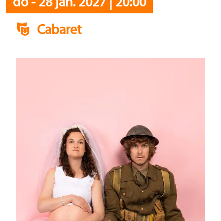
do
-
28 jan. 2027
|
20:00
Cabaret