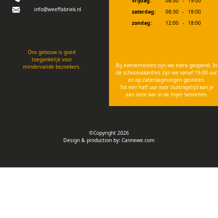
vrijdag:
08:00
-
19:00
info@weeffabriek.nl
zaterdag:
08:30
-
18:00
zondag:
12:00
-
18:00
Ons gebouw is goed
toegankelijk voor
Bij evenementen zijn we extra geopend. In
mindervalide bezoekers.
de schoolvakanties zijn we vanaf 19.00 uur
en op zaterdagmorgen gesloten.
Tot een half uur voor sluitingstijd kan je
aan onze bar in de foyer bestellen.
©Copyright 2026
Design & production by:
Cannewe.com