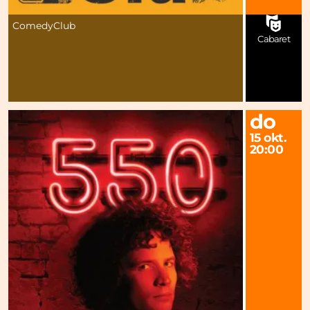
ComedyClub
Cabaret
do
15 okt.
20:00