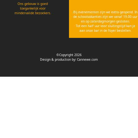
Ons gebouw is goed
toegankelijk voor
Bij evenementen zijn we extra geopend. In
mindervalide bezoekers.
de schoolvakanties zijn we vanaf 19.00 uur
en op zaterdagmorgen gesloten.
Tot een half uur voor sluitingstijd kan je
aan onze bar in de foyer bestellen.
©Copyright 2026
Design & production by:
Cannewe.com