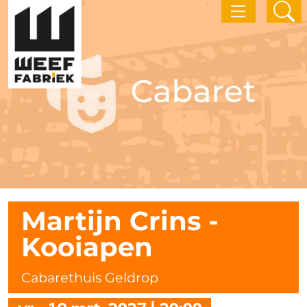
Martijn Crins -
Kooiapen
Cabarethuis Geldrop