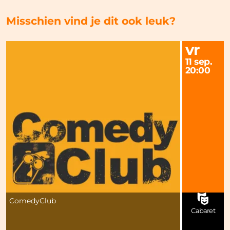
Misschien vind je dit ook leuk?
vr
11 sep.
20:00
ComedyClub
Cabaret