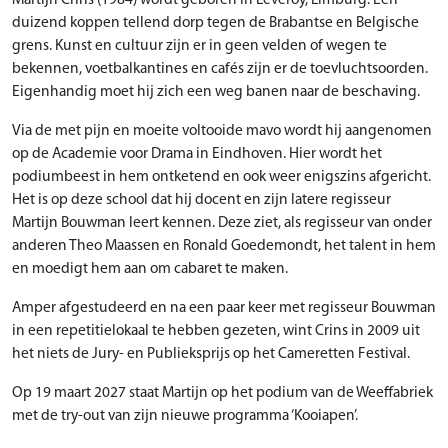
duizend koppen tellend dorp tegen de Brabantse en Belgische
grens. Kunst en cultuur zijn er in geen velden of wegen te
bekennen, voetbalkantines en cafés zijn er de toevluchtsoorden.
Eigenhandig moet hij zich een weg banen naar de beschaving.
Via de met pijn en moeite voltooide mavo wordt hij aangenomen
op de Academie voor Drama in Eindhoven. Hier wordt het
podiumbeest in hem ontketend en ook weer enigszins afgericht.
Het is op deze school dat hij docent en zijn latere regisseur
Martijn Bouwman leert kennen. Deze ziet, als regisseur van onder
anderen Theo Maassen en Ronald Goedemondt, het talent in hem
en moedigt hem aan om cabaret te maken.
Amper afgestudeerd en na een paar keer met regisseur Bouwman
in een repetitielokaal te hebben gezeten, wint Crins in 2009 uit
het niets de Jury- en Publieksprijs op het Cameretten Festival.
Op 19 maart 2027 staat Martijn op het podium van de Weeffabriek
met de try-out van zijn nieuwe programma ‘Kooiapen’.