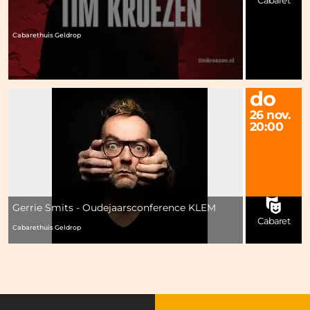
Cabaret
Cabarethuis Geldrop
do
26 nov.
20:00
Gerrie Smits - Oudejaarsconference KLEM
Cabaret
Cabarethuis Geldrop