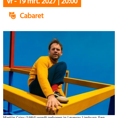
vr
-
19 mrt. 2027
|
20:00
Cabaret
Martijn Crins (1984) wordt geboren in Leveroy, Limburg. Een