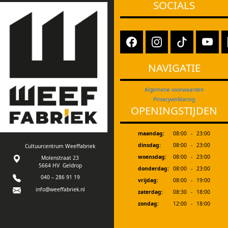
SOCIALS
NAVIGATIE
Algemene voorwaarden
Privacyverklaring
OPENINGSTIJDEN
maandag:
08:00
-
23:00
dinsdag:
08:00
-
23:00
Cultuurcentrum Weeffabriek
woensdag:
08:00
-
23:00
Molenstraat 23
5664 HV Geldrop
donderdag:
08:00
-
23:00
040 – 286 91 19
vrijdag:
08:00
-
19:00
info@weeffabriek.nl
zaterdag:
08:30
-
18:00
zondag:
12:00
-
18:00