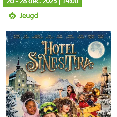
zo
-
28 dec. 2025
|
14:00
Jeugd