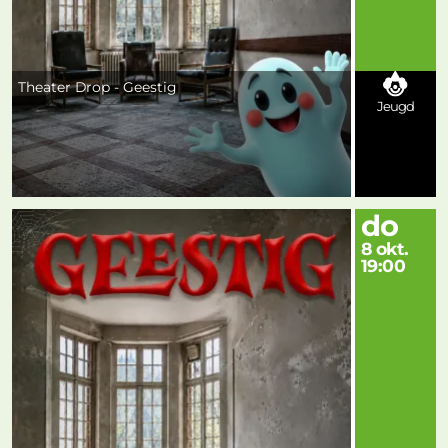
Theater Drop - Geestig
Jeugd
do
8 okt.
19:00