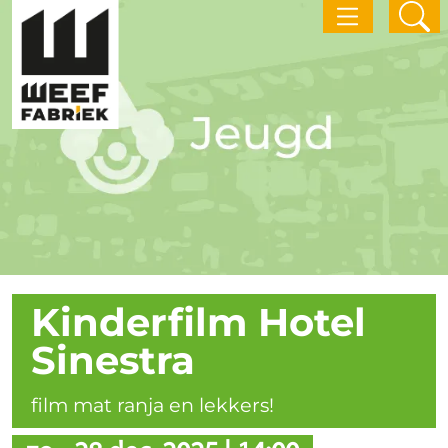
Kinderfilm Hotel
Sinestra
film mat ranja en lekkers!