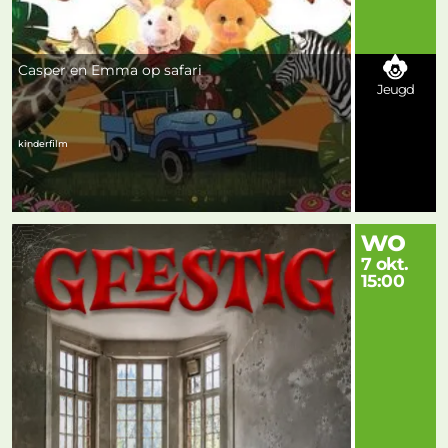
Casper en Emma op safari
Jeugd
kinderfilm
wo
7 okt.
15:00