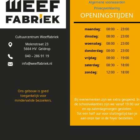
Algemene voorwaarden
Privacyverklaring
OPENINGSTIJDEN
maandag:
08:00
-
23:00
dinsdag:
08:00
-
23:00
Cultuurcentrum Weeffabriek
woensdag:
08:00
-
23:00
Molenstraat 23
5664 HV Geldrop
donderdag:
08:00
-
23:00
040 – 286 91 19
vrijdag:
08:00
-
19:00
info@weeffabriek.nl
zaterdag:
08:30
-
18:00
zondag:
12:00
-
18:00
Ons gebouw is goed
toegankelijk voor
Bij evenementen zijn we extra geopend. In
mindervalide bezoekers.
de schoolvakanties zijn we vanaf 19.00 uur
en op zaterdagmorgen gesloten.
Tot een half uur voor sluitingstijd kan je
aan onze bar in de foyer bestellen.