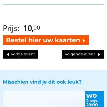
00
Prijs:
10,
Bestel hier uw kaarten
Vorige event
Volgende event
Misschien vind je dit ook leuk?
wo
2 sep.
20:00