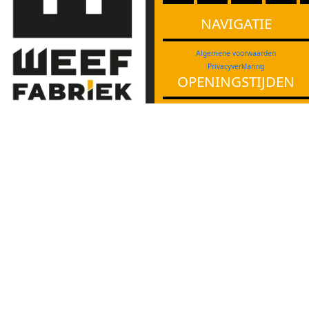
NAVIGATIE
Algemene voorwaarden
Privacyverklaring
OPENINGSTIJDEN
maandag:
08:00
-
23:00
dinsdag:
08:00
-
23:00
Cultuurcentrum Weeffabriek
woensdag:
08:00
-
23:00
Molenstraat 23
5664 HV Geldrop
donderdag:
08:00
-
23:00
040 – 286 91 19
vrijdag:
08:00
-
19:00
info@weeffabriek.nl
zaterdag:
08:30
-
18:00
zondag:
12:00
-
18:00
Ons gebouw is goed
toegankelijk voor
Bij evenementen zijn we extra geopend. In
mindervalide bezoekers.
de schoolvakanties zijn we vanaf 19.00 uur
en op zaterdagmorgen gesloten.
Tot een half uur voor sluitingstijd kan je