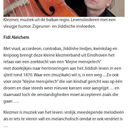
Klezmer, muziek uit de balkan regio. Levensliederen met een
vleugje humor. Zigeuner- en Jiddische invloeden.
Fidl Aleichem
Met viool, accordeon, contrabas, Jiddishe liedjes, kwinkslag en
knipoog brengt deze kleine klezmerband uit Eindhoven het
relaas van een zoektocht van een “klejne mensjelech”
met doorkijkjes naar herinneringen aan het Jiddish leven in een
sjtetl rond 1870. Waar een (muzikale) wil is, is een weg ... Zo ook
voor onze “klejne mensjelech” die van kindsaf gericht was op één
droom en daar steeds weer nieuwe kansen voor aangrijpt … en
daarnaast toch de omstandigheden moet accepteren zoals die
gaan ….
Klezmer is muziek van het leven: vrolijk, meeslepende melodieën
als er iets te vieren valt en melancholisch omdat er ook verdriet is
…