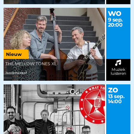
wo
9 sep.
20:00
Nieuw
THE MELLOW TONES XL
Muziek
luisteren
Jazz@theWeef
zo
13 sep.
14:00