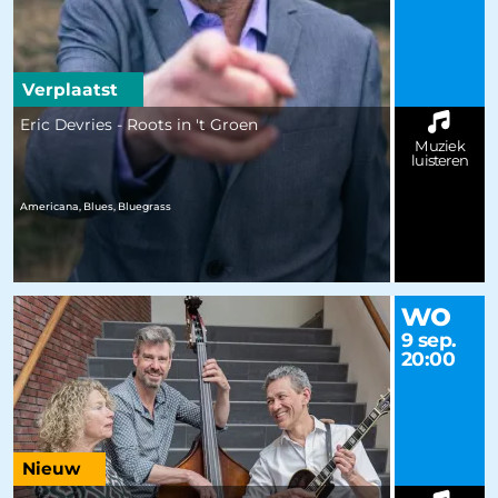
Verplaatst
Eric Devries - Roots in 't Groen
Muziek
luisteren
Americana, Blues, Bluegrass
wo
9 sep.
20:00
Nieuw