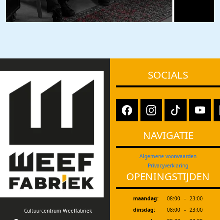
SOCIALS
NAVIGATIE
Algemene voorwaarden
Privacyverklaring
OPENINGSTIJDEN
maandag:
08:00
-
23:00
dinsdag:
08:00
-
23:00
Cultuurcentrum Weeffabriek