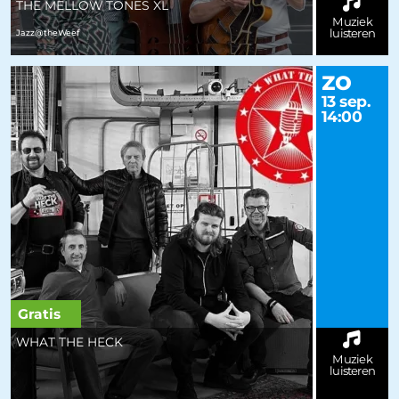
THE MELLOW TONES XL
Muziek
luisteren
Jazz@theWeef
zo
13 sep.
14:00
Gratis
WHAT THE HECK
Muziek
luisteren