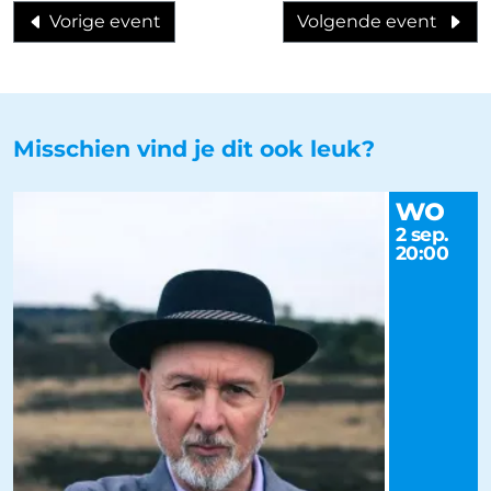
Vorige event
Volgende event
Misschien vind je dit ook leuk?
wo
2 sep.
20:00