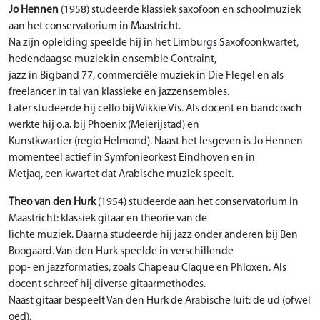
Jo Hennen
(1958) studeerde klassiek saxofoon en schoolmuziek
aan het conservatorium in Maastricht.
Na zijn opleiding speelde hij in het Limburgs Saxofoonkwartet,
hedendaagse muziek in ensemble Contraint,
jazz in Bigband 77, commerciële muziek in Die Flegel en als
freelancer in tal van klassieke en jazzensembles.
Later studeerde hij cello bij Wikkie Vis. Als docent en bandcoach
werkte hij o.a. bij Phoenix (Meierijstad) en
Kunstkwartier (regio Helmond). Naast het lesgeven is Jo Hennen
momenteel actief in Symfonieorkest Eindhoven en in
Metjaq, een kwartet dat Arabische muziek speelt.
Theo van den Hurk
(1954) studeerde aan het conservatorium in
Maastricht: klassiek gitaar en theorie van de
lichte muziek. Daarna studeerde hij jazz onder anderen bij Ben
Boogaard. Van den Hurk speelde in verschillende
pop- en jazzformaties, zoals Chapeau Claque en Phloxen. Als
docent schreef hij diverse gitaarmethodes.
Naast gitaar bespeelt Van den Hurk de Arabische luit: de ud (ofwel
oed).