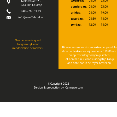
woensdag:
08:00
-
23:00
Molenstraat 23
5664 HV Geldrop
donderdag:
08:00
-
23:00
040 – 286 91 19
vrijdag:
08:00
-
19:00
info@weeffabriek.nl
zaterdag:
08:30
-
18:00
zondag:
12:00
-
18:00
Ons gebouw is goed
toegankelijk voor
Bij evenementen zijn we extra geopend. In
mindervalide bezoekers.
de schoolvakanties zijn we vanaf 19.00 uur
en op zaterdagmorgen gesloten.
Tot een half uur voor sluitingstijd kan je
aan onze bar in de foyer bestellen.
©Copyright 2026
Design & production by:
Cannewe.com