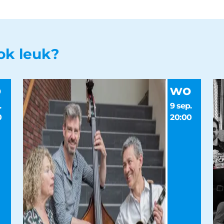
ook leuk?
o
wo
.
9 sep.
0
20:00