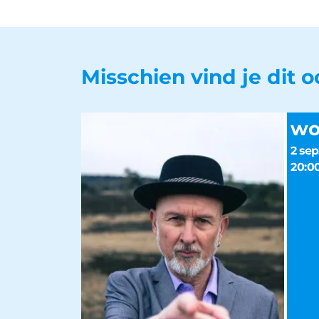
Misschien vind je dit 
w
2 sep
20:0