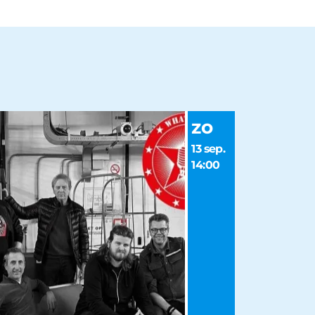
zo
13 sep.
14:00