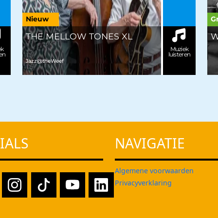
Nieuw
Gr
THE MELLOW TONES XL
W
ek
Muziek
ren
luisteren
Jazz@theWeef
IALS
NAVIGATIE
Algemene voorwaarden
Privacyverklaring