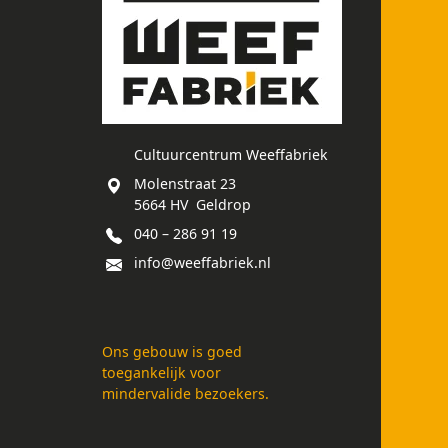
Cultuurcentrum Weeffabriek
Molenstraat 23
5664 HV Geldrop
040 – 286 91 19
info@weeffabriek.nl
Ons gebouw is goed
toegankelijk voor
mindervalide bezoekers.