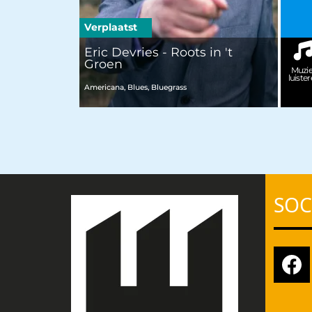
Verplaatst
Eric Devries - Roots in 't
Groen
Muzi
luiste
Americana, Blues, Bluegrass
SOC