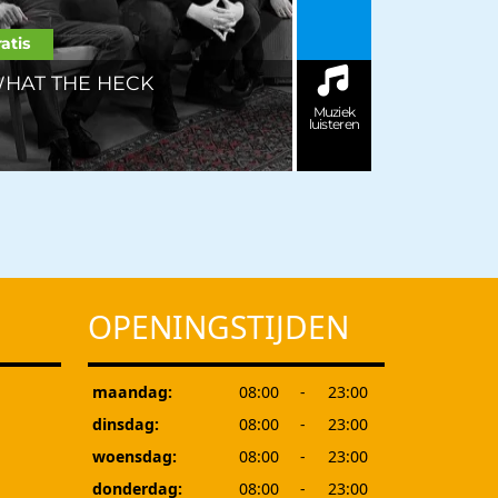
atis
HAT THE HECK
Muziek
luisteren
OPENINGSTIJDEN
maandag:
08:00
-
23:00
dinsdag:
08:00
-
23:00
woensdag:
08:00
-
23:00
donderdag:
08:00
-
23:00