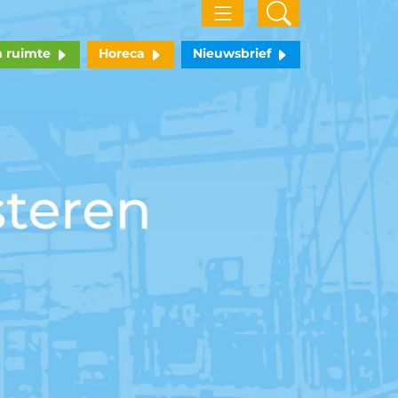
n ruimte
Horeca
Nieuwsbrief