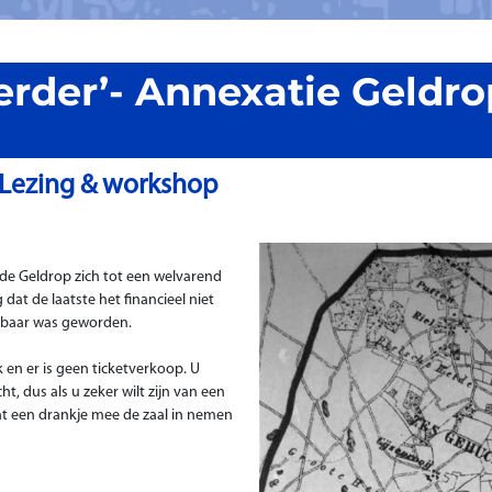
erder’- Annexatie Geldro
Lezing & workshop
lde Geldrop zich tot een welvarend
at de laatste het financieel niet
baar was geworden.
k en er is geen ticketverkoop. U
, dus als u zeker wilt zijn van een
kunt een drankje mee de zaal in nemen