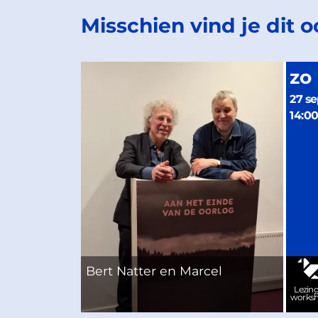
Misschien vind je dit 
zo
27 se
14:0
Bert Natter en Marcel
Lezing
works