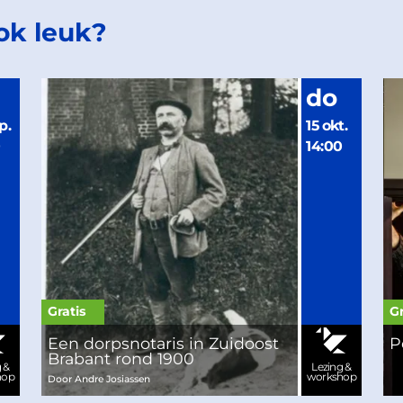
ook leuk?
do
p.
15 okt.
0
14:00
Gratis
Gr
Een dorpsnotaris in Zuidoost
P
Brabant rond 1900
 &
Lezing &
hop
workshop
Door Andre Josiassen