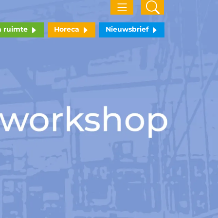
n ruimte
Horeca
Nieuwsbrief