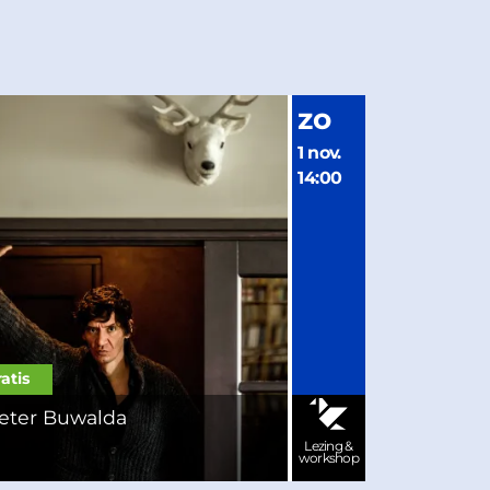
zo
1 nov.
14:00
atis
eter Buwalda
Lezing &
workshop