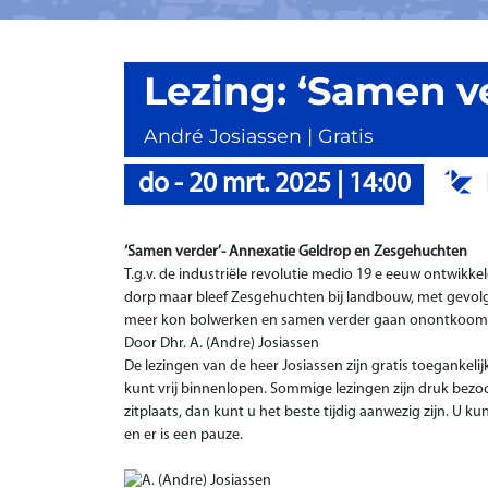
Lezing: ‘Samen v
André Josiassen | Gratis
do
-
20 mrt. 2025
|
14:00
‘Samen verder’- Annexatie Geldrop en Zesgehuchten
T.g.v. de industriële revolutie medio 19 e eeuw ontwikke
dorp maar bleef Zesgehuchten bij landbouw, met gevolg d
meer kon bolwerken en samen verder gaan onontkoom
Door Dhr. A. (Andre) Josiassen
De lezingen van de heer Josiassen zijn gratis toegankelij
kunt vrij binnenlopen. Sommige lezingen zijn druk bezocht
zitplaats, dan kunt u het beste tijdig aanwezig zijn. U 
en er is een pauze.