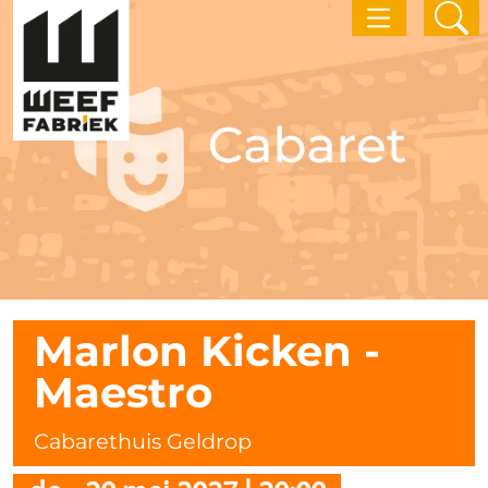
Marlon Kicken -
Maestro
Cabarethuis Geldrop