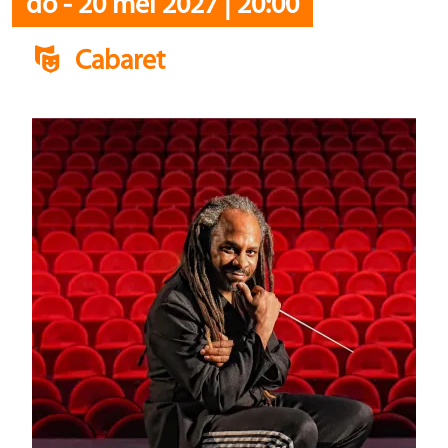
do
-
20 mei 2027
|
20:00
Cabaret