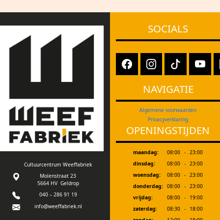
SOCIALS
NAVIGATIE
Algemene voorwaarden
Privacyverklaring
OPENINGSTIJDEN
maandag:
08:00
-
23:00
dinsdag:
08:00
-
23:00
Cultuurcentrum Weeffabriek
woensdag:
08:00
-
23:00
Molenstraat 23
5664 HV Geldrop
donderdag:
08:00
-
23:00
040 – 286 91 19
vrijdag:
08:00
-
19:00
info@weeffabriek.nl
zaterdag:
08:30
-
18:00