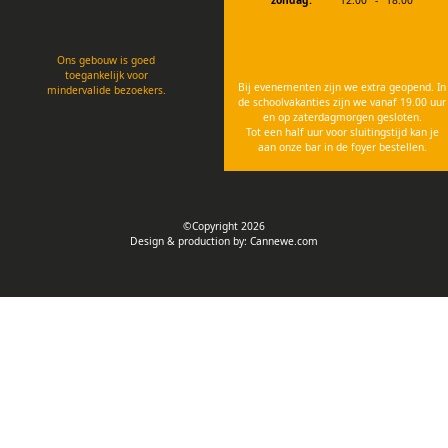
zondag:
12:00
-
18:00
Ons gebouw is goed
toegankelijk voor
Bij evenementen zijn we extra geopend. In
mindervalide bezoekers.
de schoolvakanties zijn we vanaf 19.00 uur
en op zaterdagmorgen gesloten.
Tot een half uur voor sluitingstijd kan je
aan onze bar in de foyer bestellen.
©Copyright 2026
Design & production by:
Cannewe.com