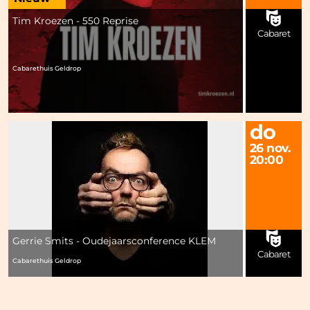
Tim Kroezen - 550 Reprise
Cabaret
Cabarethuis Geldrop
do
26 nov.
20:00
Gerrie Smits - Oudejaarsconference KLEM
Cabaret
Cabarethuis Geldrop