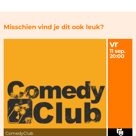
Misschien vind je dit ook leuk?
vr
11 sep.
20:00
ComedyClub