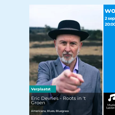
w
2 sep
20:0
Verplaatst
Eric Devries - Roots in 't
Groen
Muzi
luiste
Americana, Blues, Bluegrass