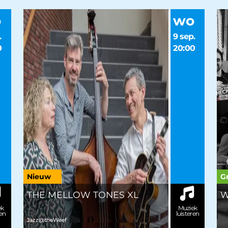
o
wo
.
9 sep.
0
20:00
Nieuw
Gr
THE MELLOW TONES XL
W
ek
Muziek
ren
luisteren
Jazz@theWeef