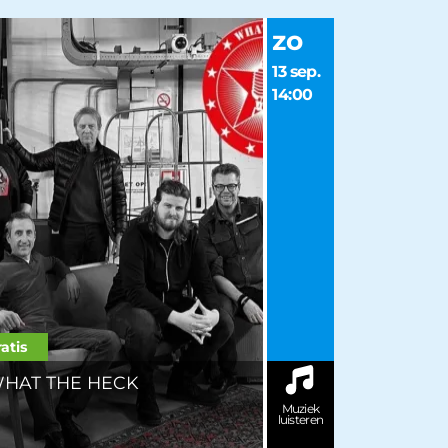
zo
13 sep.
14:00
atis
HAT THE HECK
Muziek
luisteren