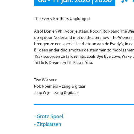
do
-
11 jun. 2026
|
20:00
The Everly Brothers Unplugged
Alsof Don en Phil voor je staan. Rock’n’Roll-band The Wi
op rij door Nederland met de theatershow ‘The Wieners P
brengen ze een speciaal eerbetoon aan de Everly’s, in ee
Bij geen ander duo smolten de stemmen zo mooi samen al
1957 scoorden ze talloze hits, zoals Bye Bye Love, Wake Up
To Do Is Dream en Til I Kissed You.
Two Wieners:
Rob Roemers – zang & gitaar
Jaap Wijn – zang & gitaar
Grote Spoel
Zitplaatsen