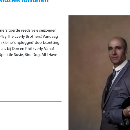
Muziek luisteren
eners toerde reeds vele seizoenen
lay The Everly Brothers’. Vandaag
n kleine ‘unplugged’ duo-bezetting.
s bij Don en Phil Everly. Vanaf
 Little Susie, Bird Dog, All I Have