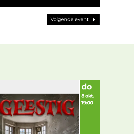
Volgende event
do
8 okt.
19:00