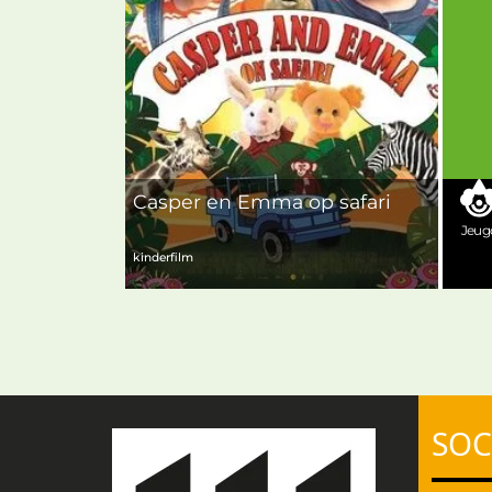
Casper en Emma op safari
Jeug
kinderfilm
SOC