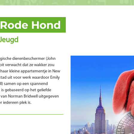
e Rode Hond
Jeugd
agische dierenbeschermer (John
ooit verwacht dat ze wakker zou
 haar kleine appartementje in New
 stad uit voor werk waardoor Emily
all) samen op een spannend
 is gebaseerd op het geliefde
e van Norman Bridwell uitgegeven
r iedereen plek is.