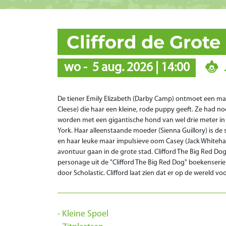
Clifford de Grot
wo
-
5 aug. 2026
|
14:00
De tiener Emily Elizabeth (Darby Camp) ontmoet een m
Cleese) die haar een kleine, rode puppy geeft. Ze had n
worden met een gigantische hond van wel drie meter in
York. Haar alleenstaande moeder (Sienna Guillory) is de
en haar leuke maar impulsieve oom Casey (Jack Whiteh
avontuur gaan in de grote stad. Clifford The Big Red Dog
personage uit de "Clifford The Big Red Dog" boekenseri
door Scholastic. Clifford laat zien dat er op de wereld voo
Kleine Spoel