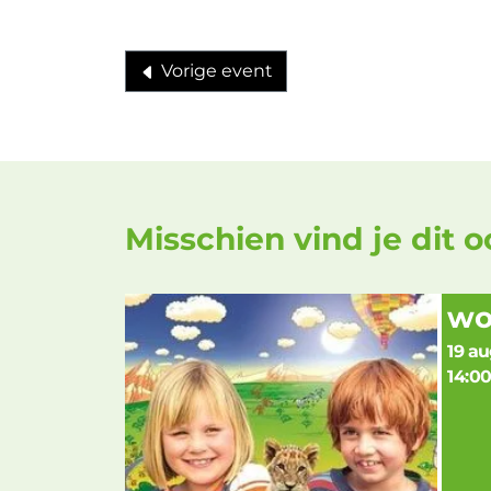
Vorige event
Misschien vind je dit 
w
19 au
14:0