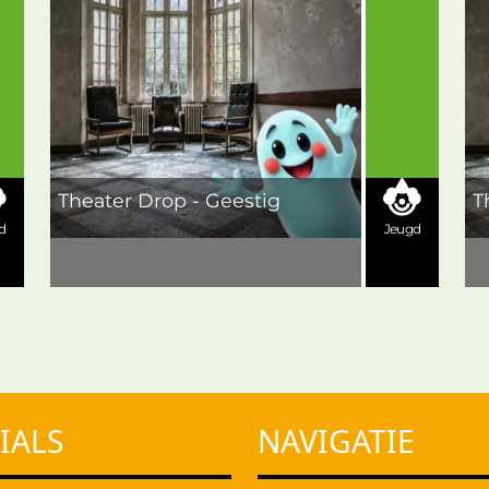
Theater Drop - Geestig
T
d
Jeugd
IALS
NAVIGATIE