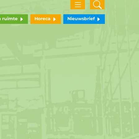
n ruimte
Horeca
Nieuwsbrief