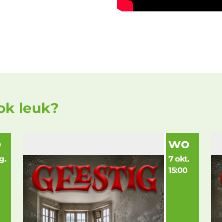
ook leuk?
o
wo
g.
7 okt.
0
15:00