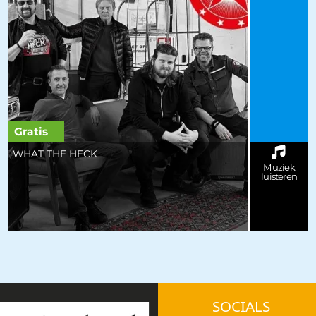
Gratis
WHAT THE HECK
Muziek
luisteren
SOCIALS