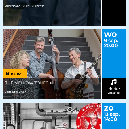
Americana, Blues, Bluegrass
wo
9 sep.
20:00
Nieuw
THE MELLOW TONES XL
Muziek
luisteren
Jazz@theWeef
zo
13 sep.
14:00