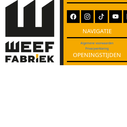
NAVIGATIE
Algemene voorwaarden
Privacyverklaring
OPENINGSTIJDEN
maandag:
08:00
-
23:00
dinsdag:
08:00
-
23:00
Cultuurcentrum Weeffabriek
woensdag:
08:00
-
23:00
Molenstraat 23
5664 HV Geldrop
donderdag:
08:00
-
23:00
040 – 286 91 19
vrijdag:
08:00
-
19:00
info@weeffabriek.nl
zaterdag:
08:30
-
18:00
zondag:
12:00
-
18:00
Ons gebouw is goed