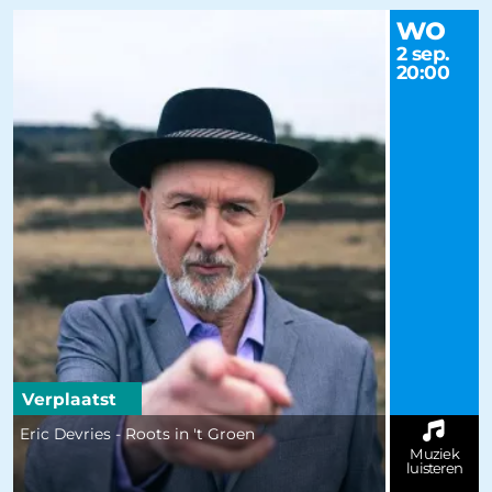
wo
2 sep.
20:00
Verplaatst
Eric Devries - Roots in 't Groen
Muziek
luisteren